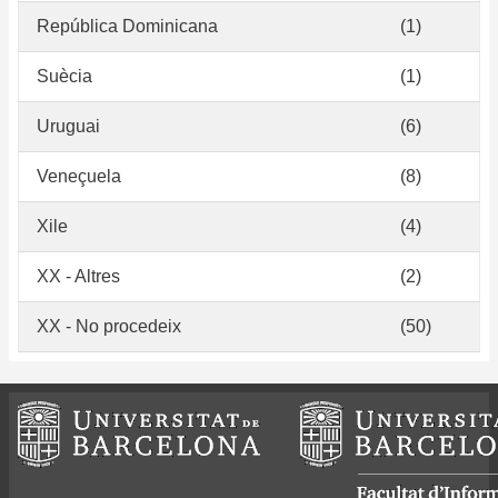
República Dominicana
(1)
Suècia
(1)
Uruguai
(6)
Veneçuela
(8)
Xile
(4)
XX - Altres
(2)
XX - No procedeix
(50)