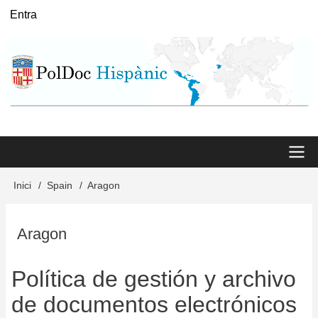
Vés
Entra
User
al
menu
contingut
Main
Inici
Spain
Aragon
Fil
menu
d'Ariadna
Aragon
Política de gestión y archivo
de documentos electrónicos