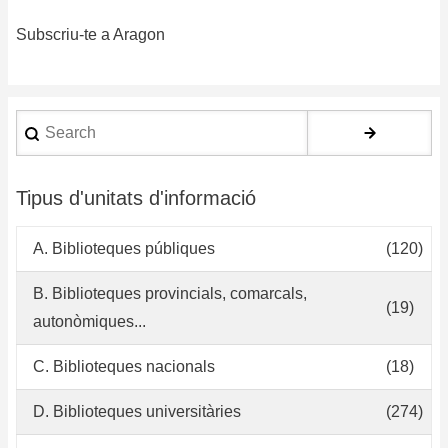
y
Subscriu-te a Aragon
ge
de
pe
bi
Search
Tipus d'unitats d'informació
A. Biblioteques públiques
(120)
B. Biblioteques provincials, comarcals,
(19)
autonòmiques...
C. Biblioteques nacionals
(18)
D. Biblioteques universitàries
(274)