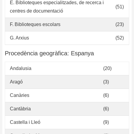
E. Biblioteques especialitzades, de recerca i
(51)
centres de documentació
F. Biblioteques escolars
(23)
G. Arxius
(52)
Procedència geogràfica: Espanya
Andalusia
(20)
Aragó
(3)
Canàries
(6)
Cantàbria
(6)
Castella i Lleó
(9)