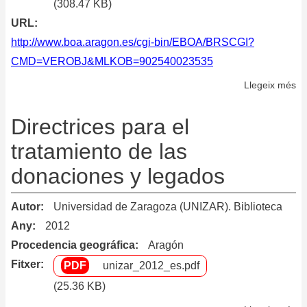
(308.47 KB)
URL
http://www.boa.aragon.es/cgi-bin/EBOA/BRSCGI?
CMD=VEROBJ&MLKOB=902540023535
Llegeix més
so
Po
de
Directrices para el
ge
tratamiento de las
y
donaciones y legados
ar
de
do
Autor
Universidad de Zaragoza (UNIZAR). Biblioteca
el
Any
2012
de
Procedencia geográfica
Aragón
la
Fitxer
unizar_2012_es.pdf
Ad
(25.36 KB)
de