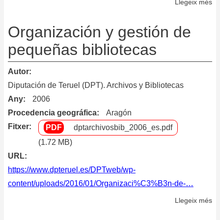
la
Llegeix més
so
C
Di
A
pa
Organización y gestión de
de
el
pequeñas bibliotecas
Ar
tr
y
de
Autor
de
la
Diputación de Teruel (DPT). Archivos y Bibliotecas
su
do
Any
2006
Or
y
Pú
Procedencia geográfica
Aragón
le
Fitxer
dptarchivosbib_2006_es.pdf
(1.72 MB)
URL
https://www.dpteruel.es/DPTweb/wp-
content/uploads/2016/01/Organizaci%C3%B3n-de-…
Llegeix més
so
Or