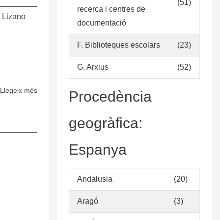
(51)
los
recerca i centres de
n Lizano
fondos
documentació
documentales
F. Biblioteques escolars
(23)
de
la
G. Arxius
(52)
Biblioteca
Municipal
Llegeix més
sobre
Procedència
de
Política
Belén
de
geogràfica:
Selección
y
Espanya
Adquisición
de
la
Andalusia
(20)
Biblioteca
Nacional
Aragó
(3)
“Miguel