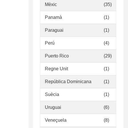
Mèxic
(35)
Panamà
(1)
Paraguai
(1)
Perú
(4)
Puerto Rico
(29)
Regne Unit
(1)
República Dominicana
(1)
Suècia
(1)
Uruguai
(6)
Veneçuela
(8)