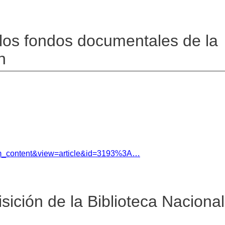
los fondos documentales de la
n
com_content&view=article&id=3193%3A…
sición de la Biblioteca Nacional