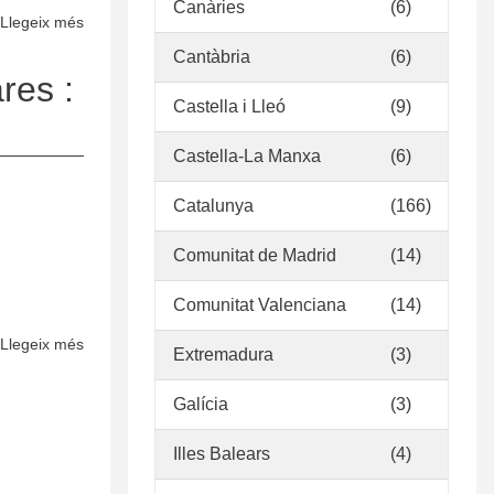
Canàries
(6)
Obregón
Llegeix més
sobre
Lizano”
Política
Cantàbria
(6)
de
res :
desarrollo
Castella i Lleó
(9)
de
Castella-La Manxa
(6)
colecciones
Catalunya
(166)
Comunitat de Madrid
(14)
Comunitat Valenciana
(14)
Llegeix més
sobre
Extremadura
(3)
Política
de
Galícia
(3)
desarrollo
Illes Balears
(4)
de
colecciones