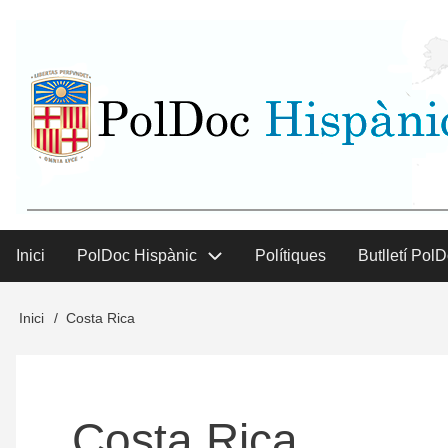
Vés
User
al
contingut
menu
Inici
PolDoc Hispànic
Polítiques
Butlletí Pol
Main
menu
Inici
Costa Rica
Fil
d'Ariadna
Costa Rica