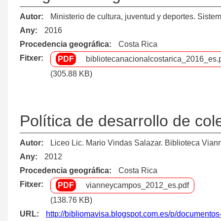
Autor
Ministerio de cultura, juventud y deportes. Sist
Any
2016
Procedencia geográfica
Costa Rica
Fitxer
bibliotecanacionalcostarica_2016_es.
(305.88 KB)
Política de desarrollo de co
Autor
Liceo Lic. Mario Vindas Salazar. Biblioteca Via
Any
2012
Procedencia geográfica
Costa Rica
Fitxer
vianneycampos_2012_es.pdf
(138.76 KB)
URL
http://bibliomavisa.blogspot.com.es/p/documentos-