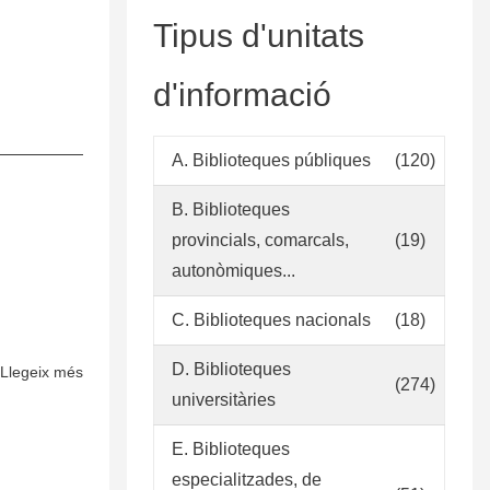
Tipus d'unitats
d'informació
A. Biblioteques públiques
(120)
B. Biblioteques
provincials, comarcals,
(19)
autonòmiques...
C. Biblioteques nacionals
(18)
D. Biblioteques
Llegeix més
sobre
(274)
Reglamento
universitàries
de
E. Biblioteques
descarte
especialitzades, de
de