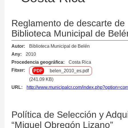
Reglamento de descarte de 
Biblioteca Municipal de Belé
Autor
Biblioteca Municipal de Belén
Any
2010
Procedencia geográfica
Costa Rica
Fitxer
belen_2010_es.pdf
(241.09 KB)
URL
http://www.municipalcr.com/index.php?option=
Política de Selección y Adqui
“Miguel Obregón Lizano”