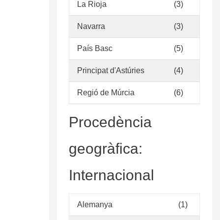
La Rioja
(3)
para
bibliotecas
Navarra
(3)
escolares
:
País Basc
(5)
criterios
para
Principat d'Astúries
(4)
su
Regió de Múrcia
(6)
elaboración
Procedència
geogràfica:
Internacional
Alemanya
(1)