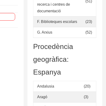
(51)
recerca i centres de
documentació
F. Biblioteques escolars
(23)
G. Arxius
(52)
Procedència
geogràfica:
Espanya
Andalusia
(20)
Aragó
(3)