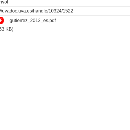
nyol
://uvadoc.uva.es/handle/10324/1522
gutierrez_2012_es.pdf
63 KB)