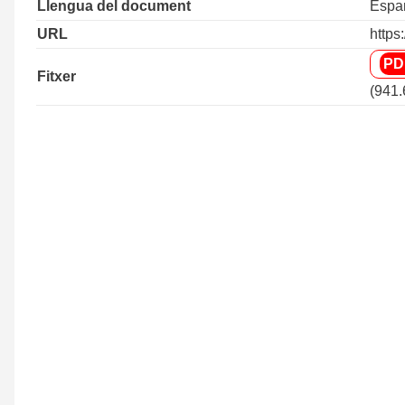
Llengua del document
Espa
URL
https
Fitxer
(941.