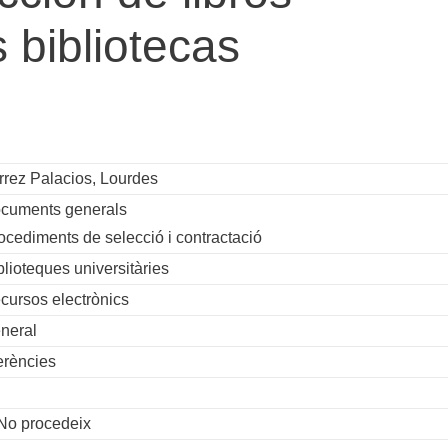
s bibliotecas
rrez Palacios, Lourdes
ocuments generals
ocediments de selecció i contractació
blioteques universitàries
cursos electrònics
neral
erències
No procedeix