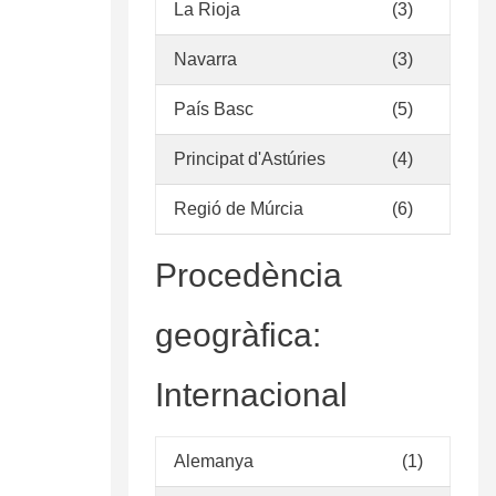
La Rioja
(3)
Navarra
(3)
País Basc
(5)
Principat d'Astúries
(4)
Regió de Múrcia
(6)
Procedència
geogràfica:
Internacional
Alemanya
(1)