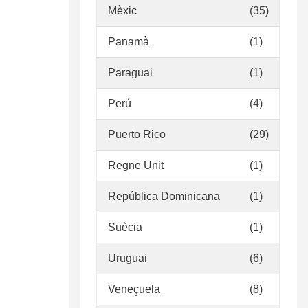
Mèxic
(35)
Panamà
(1)
Paraguai
(1)
Perú
(4)
Puerto Rico
(29)
Regne Unit
(1)
República Dominicana
(1)
Suècia
(1)
Uruguai
(6)
Veneçuela
(8)