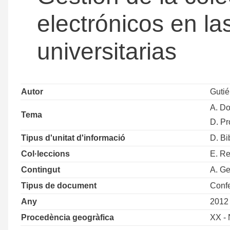
electrónicos en la
universitarias
Autor
Gutié
A. D
Tema
D. Pr
Tipus d'unitat d'informació
D. Bi
Col·leccions
E. Re
Contingut
A. Ge
Tipus de document
Conf
Any
2012
Procedència geogràfica
XX - 