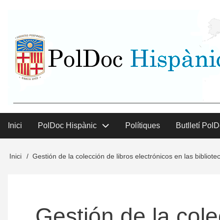
Vés
User
al
contingut
menu
Inici
PolDoc Hispànic
Polítiques
Butlletí Pol
Main
menu
Inici
Gestión de la colección de libros electrónicos en las bibliotec
Fil
d'Ariadna
Gestión de la cole