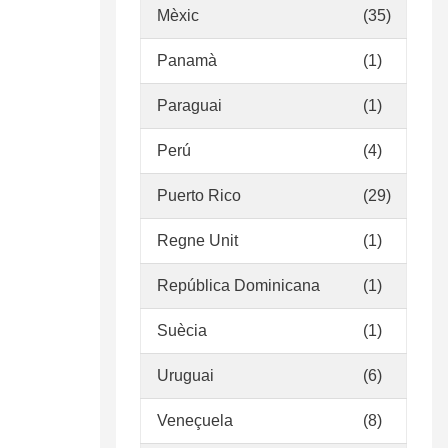
Mèxic
(35)
Panamà
(1)
Paraguai
(1)
Perú
(4)
Puerto Rico
(29)
Regne Unit
(1)
República Dominicana
(1)
Suècia
(1)
Uruguai
(6)
Veneçuela
(8)