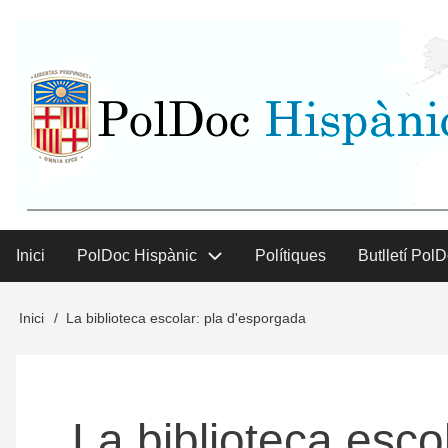
Vés
User
al
contingut
menu
Inici
PolDoc Hispànic
Polítiques
Butlletí Pol
Main
menu
Inici
La biblioteca escolar: pla d'esporgada
Fil
d'Ariadna
La biblioteca esco