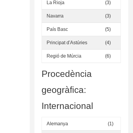
La Rioja
(3)
Navarra
(3)
País Basc
(5)
Principat d'Astúries
(4)
Regió de Múrcia
(6)
Procedència
geogràfica:
Internacional
Alemanya
(1)