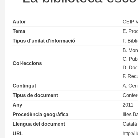
Autor
CEIP V
Tema
E. Pro
Tipus d'unitat d'informació
F. Bibl
B. Mon
C. Pub
Col·leccions
D. Doc
F. Rec
Contingut
A. Gen
Tipus de document
Confer
Any
2011
Procedència geogràfica
Illes B
Llengua del document
Català
URL
http://