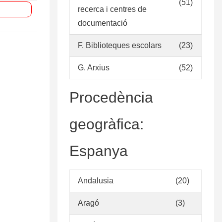
(51)
recerca i centres de
documentació
F. Biblioteques escolars
(23)
G. Arxius
(52)
Procedència
geogràfica:
Espanya
Andalusia
(20)
Aragó
(3)