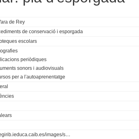
ara de Rey
cediments de conservació i esporgada
ioteques escolars
ografies
licacions periòdiques
uments sonors i audiovisuals
ursos per a l'autoaprenentatge
eral
ències
alears
llegirib.ieduca.caib.es/images/s…