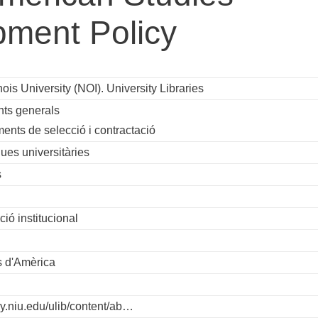
pment Policy
nois University (NOI). University Libraries
ts generals
ents de selecció i contractació
ques universitàries
s
ó institucional
s d'Amèrica
ary.niu.edu/ulib/content/ab…