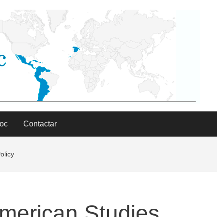
Doc
Contactar
olicy
American Studies