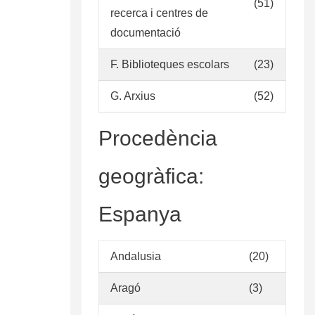
(51)
recerca i centres de
documentació
F. Biblioteques escolars
(23)
G. Arxius
(52)
Procedència
geogràfica:
Espanya
Andalusia
(20)
Aragó
(3)