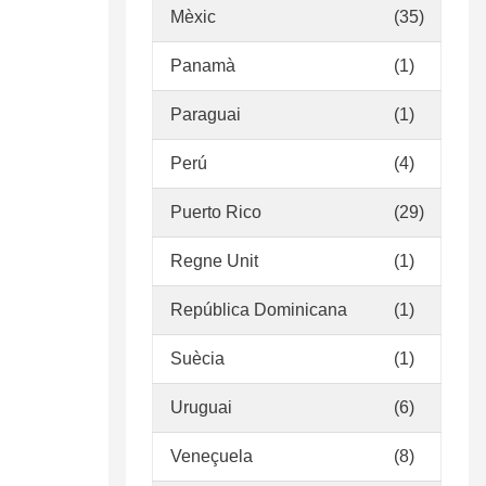
Mèxic
(35)
Panamà
(1)
Paraguai
(1)
Perú
(4)
Puerto Rico
(29)
Regne Unit
(1)
República Dominicana
(1)
Suècia
(1)
Uruguai
(6)
Veneçuela
(8)