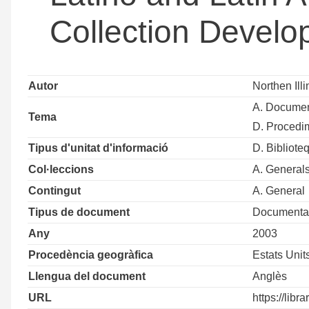
Collection Develo
Autor
Northen Illi
A. Documen
Tema
D. Procedim
Tipus d'unitat d'informació
D. Bibliote
Col·leccions
A. General
Contingut
A. General
Tipus de document
Documentaci
Any
2003
Procedència geogràfica
Estats Unit
Llengua del document
Anglès
URL
https://libr