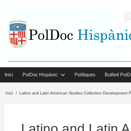
Vés
User
al
contingut
menu
Inici
PolDoc Hispànic
Polítiques
Butlletí Pol
Main
menu
Inici
Latino and Latin American Studies Collection Development P
Fil
d'Ariadna
Latino and Latin 