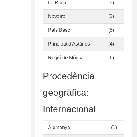
La Rioja
(3)
Navarra
(3)
País Basc
(5)
Principat d'Astúries
(4)
Regió de Múrcia
(6)
Procedència
geogràfica:
Internacional
Alemanya
(1)