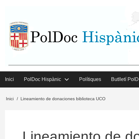
Vés
User
al
contingut
menu
Inici
PolDoc Hispànic
Polítiques
Butlletí Pol
Main
menu
Inici
Lineamiento de donaciones biblioteca UCO
Fil
d'Ariadna
Lineamiento de do