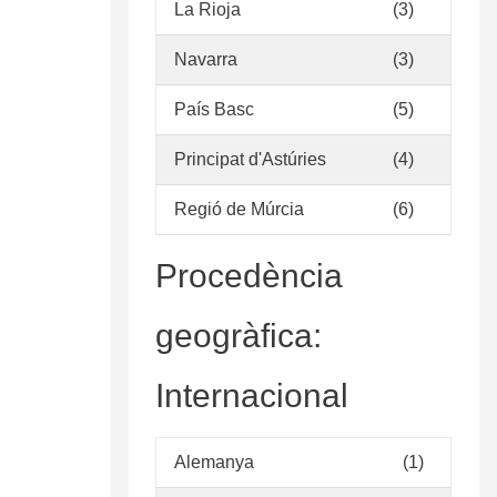
La Rioja
(3)
Navarra
(3)
País Basc
(5)
Principat d'Astúries
(4)
Regió de Múrcia
(6)
Procedència
geogràfica:
Internacional
Alemanya
(1)