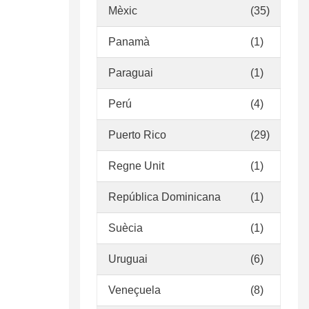
Mèxic
(35)
Panamà
(1)
Paraguai
(1)
Perú
(4)
Puerto Rico
(29)
Regne Unit
(1)
República Dominicana
(1)
Suècia
(1)
Uruguai
(6)
Veneçuela
(8)