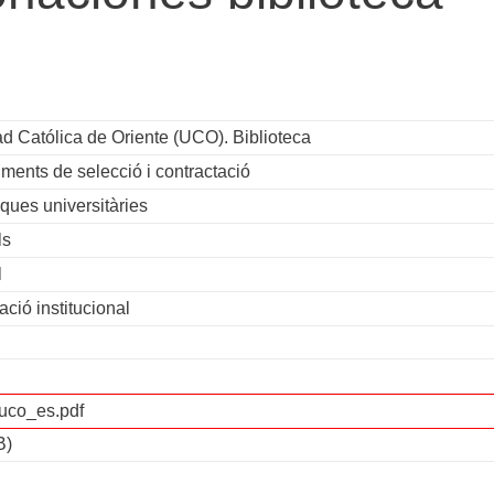
d Católica de Oriente (UCO). Biblioteca
ments de selecció i contractació
eques universitàries
ls
l
ió institucional
uco_es.pdf
B)