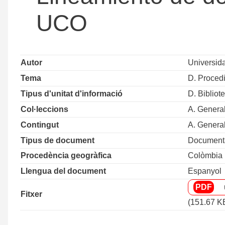
UCO
Autor
Universida
Tema
D. Procedi
Tipus d'unitat d'informació
D. Bibliot
Col·leccions
A. Genera
Contingut
A. Genera
Tipus de document
Documentac
Procedència geogràfica
Colòmbia
Llengua del document
Espanyol
Fitxer
(151.67 K