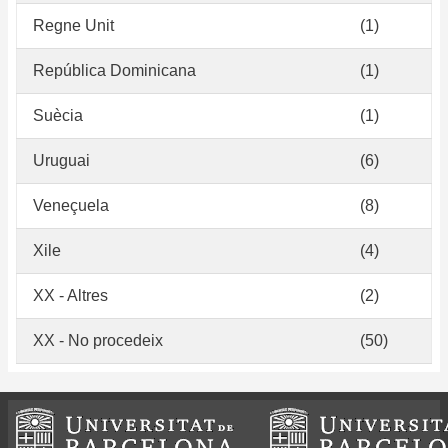
Regne Unit
(1)
República Dominicana
(1)
Suècia
(1)
Uruguai
(6)
Veneçuela
(8)
Xile
(4)
XX - Altres
(2)
XX - No procedeix
(50)