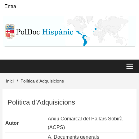
Vés
Entra
User
al
menu
contingut
Main
Inici
Política d’Adquisicions
Fil
menu
d'Ariadna
Política d’Adquisicions
Arxiu Comarcal del Pallars Sobirà
Autor
(ACPS)
A. Documents generals