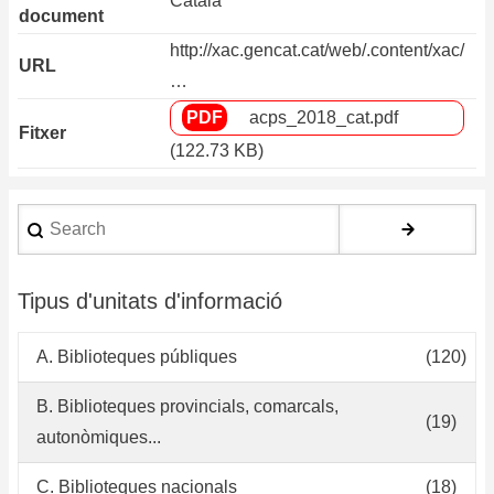
Català
document
http://xac.gencat.cat/web/.content/xac/
URL
…
acps_2018_cat.pdf
Fitxer
(122.73 KB)
Search
Tipus d'unitats d'informació
A. Biblioteques públiques
(120)
B. Biblioteques provincials, comarcals,
(19)
autonòmiques...
C. Biblioteques nacionals
(18)