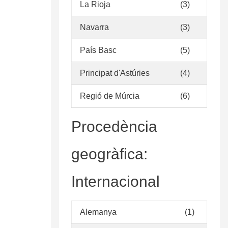
La Rioja
(3)
Navarra
(3)
País Basc
(5)
Principat d'Astúries
(4)
Regió de Múrcia
(6)
Procedència
geogràfica:
Internacional
Alemanya
(1)