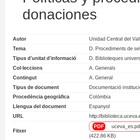
donaciones
Autor
Unidad Central del Val
Tema
D. Procediments de sel
Tipus d'unitat d'informació
D. Biblioteques univers
Col·leccions
A. Generals
Contingut
A. General
Tipus de document
Documentació instituci
Procedència geogràfica
Colòmbia
Llengua del document
Espanyol
URL
http://biblioteca.uceva
uceva_es.pd
Fitxer
(422.86 KB)