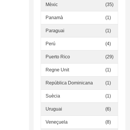
Mèxic
(35)
Panamà
(1)
Paraguai
(1)
Perú
(4)
Puerto Rico
(29)
Regne Unit
(1)
República Dominicana
(1)
Suècia
(1)
Uruguai
(6)
Veneçuela
(8)