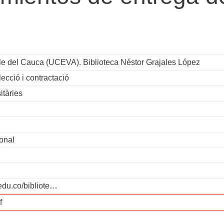
le del Cauca (UCEVA). Biblioteca Néstor Grajales López
ecció i contractació
itàries
onal
.edu.co/bibliote…
f