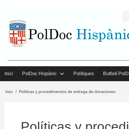
Vés
User
al
contingut
menu
Inici
PolDoc Hispànic
Polítiques
Butlletí Pol
Main
menu
Inici
Políticas y procedimientos de entrega de donaciones
Fil
d'Ariadna
Políticas y proce