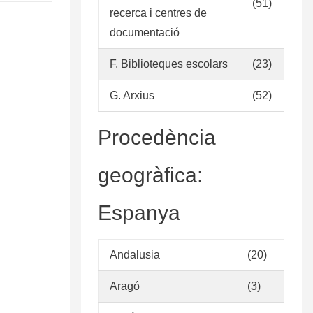
(51)
recerca i centres de
documentació
F. Biblioteques escolars
(23)
G. Arxius
(52)
Procedència
geogràfica:
Espanya
Andalusia
(20)
Aragó
(3)