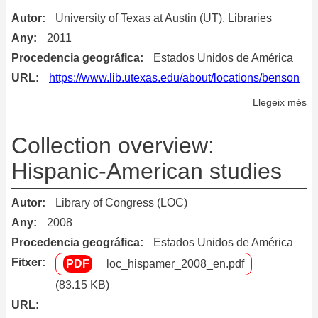
Autor
University of Texas at Austin (UT). Libraries
Any
2011
Procedencia geográfica
Estados Unidos de América
URL
https://www.lib.utexas.edu/about/locations/benson
Llegeix més
so
Be
La
Collection overview:
Am
Hispanic-American studies
Co
Autor
Library of Congress (LOC)
Any
2008
Procedencia geográfica
Estados Unidos de América
Fitxer
loc_hispamer_2008_en.pdf
(83.15 KB)
URL