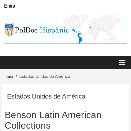
Vés
Entra
User
al
menu
contingut
Main
Inici
Estados Unidos de América
Fil
menu
d'Ariadna
Estados Unidos de América
Benson Latin American
Collections