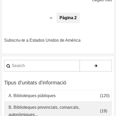
Co
ov
Paginació
Pàgina
‹‹
Pàgina 2
Lu
anterior
Hi
st
Subscriu-te a Estados Unidos de América
Search
Tipus d'unitats d'informació
A. Biblioteques públiques
(120)
B. Biblioteques provincials, comarcals,
(19)
autonòmiques...