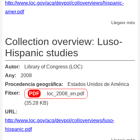
http://www.loc.gov/acq/devpol/colloverviews/hispanic-
amer.pdf
Llegeix més
so
Co
ov
Collection overview: Luso-
Hi
Hispanic studies
Am
st
Autor
Library of Congress (LOC)
Any
2008
Procedencia geográfica
Estados Unidos de América
Fitxer
loc_2008_en.pdf
(35.28 KB)
URL
http://www.loc.gov/acq/devpol/colloverviews/luso-
hispanic.pdf
Llegeix més
so