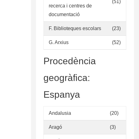
(51)
recerca i centres de
documentació
F. Biblioteques escolars
(23)
G. Arxius
(52)
Procedència
geogràfica:
Espanya
Andalusia
(20)
Aragó
(3)