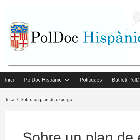
Vés
User
al
contingut
menu
Inici
PolDoc Hispànic
Polítiques
Butlletí Pol
Main
menu
Inici
Sobre un plan de expurgo
Fil
d'Ariadna
Sobre un plan de