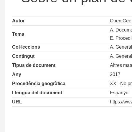
Autor
Open Geek
A. Docume
Tema
E. Proced
Col·leccions
A. Genera
Contingut
A. Genera
Tipus de document
Altres mate
Any
2017
Procedència geogràfica
XX - No p
Llengua del document
Espanyol
URL
https://ww