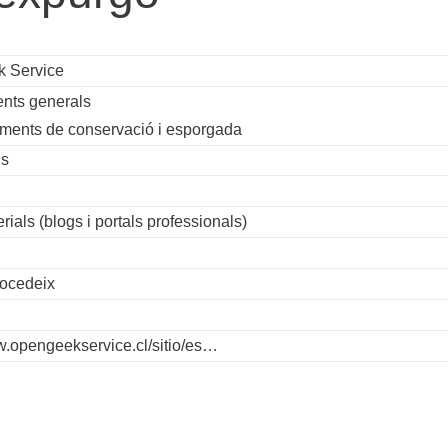
 Service
nts generals
iments de conservació i esporgada
ls
l
rials (blogs i portals professionals)
rocedeix
w.opengeekservice.cl/sitio/es…