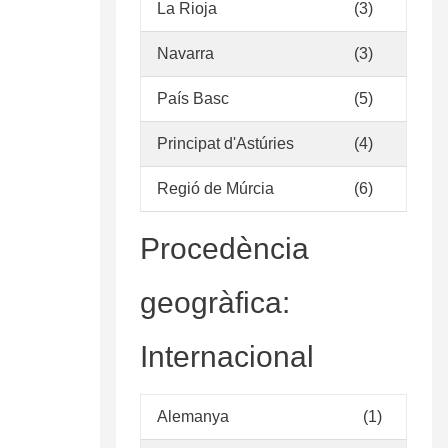
La Rioja
(3)
Navarra
(3)
País Basc
(5)
Principat d'Astúries
(4)
Regió de Múrcia
(6)
Procedència
geogràfica:
Internacional
Alemanya
(1)