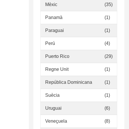
Mèxic
(35)
Panamà
(1)
Paraguai
(1)
Perú
(4)
Puerto Rico
(29)
Regne Unit
(1)
República Dominicana
(1)
Suècia
(1)
Uruguai
(6)
Veneçuela
(8)