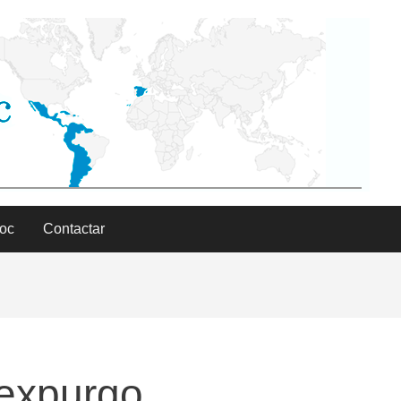
Doc
Contactar
 expurgo