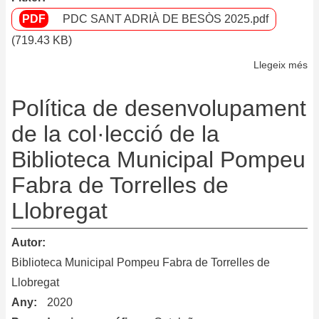
PDC SANT ADRIÀ DE BESÒS 2025.pdf
(719.43 KB)
Llegeix més
so
Po
de
Política de desenvolupament
De
de la col·lecció de la
de
Biblioteca Municipal Pompeu
la
Co
Fabra de Torrelles de
de
Llobregat
la
xa
Autor
ur
de
Biblioteca Municipal Pompeu Fabra de Torrelles de
bi
Llobregat
de
Any
2020
Sa