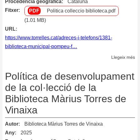
Procedencia geográfica
Cataluña
Ad
Fitxer
Politica colleccio biblioteca.pdf
de
(1.01 MB)
Be
URL
https://www.torrelles.cat/adreces-i-telefons/1381-
biblioteca-municipal-pompeu-f…
Llegeix més
so
Po
de
Política de desenvolupament
de
de la col·lecció de la
de
Biblioteca Màrius Torres de
la
co
Vinaixa
de
la
Autor
Biblioteca Màrius Torres de Vinaixa
Bi
Any
2025
Mu