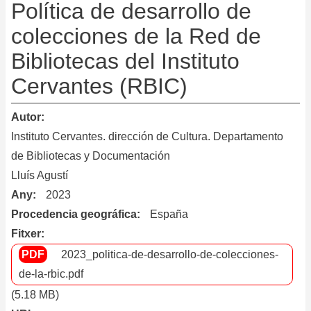
de
Política de desarrollo de
de
colecciones de la Red de
de
Bibliotecas del Instituto
la
co
Cervantes (RBIC)
de
la
Autor
Bi
Instituto Cervantes. dirección de Cultura. Departamento
Jo
de Bibliotecas y Documentación
Pe
Lluís Agustí
i
Any
2023
Ag
Procedencia geográfica
España
Fitxer
2023_politica-de-desarrollo-de-colecciones-
de-la-rbic.pdf
(5.18 MB)