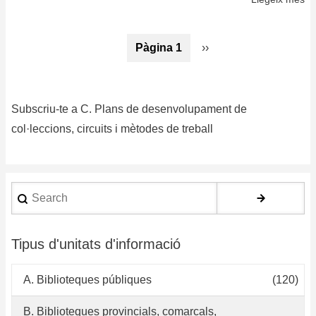
Po
de
Paginació
Pàgina 1
Pàgina
››
de
següent
de
la
co
Subscriu-te a C. Plans de desenvolupament de
col·leccions, circuits i mètodes de treball
Search
Tipus d'unitats d'informació
A. Biblioteques públiques
(120)
B. Biblioteques provincials, comarcals,