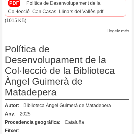
Política de Desenvolupament de la
Col·lecció_Can Casas_Llinars del Vallès.pdf
(1015 KB)
Llegeix més
so
Po
de
Política de
De
Desenvolupament de la
de
Col·lecció de la Biblioteca
la
Co
Àngel Guimerà de
de
Matadepera
la
Bi
Autor
Biblioteca Àngel Guimerà de Matadepera
C
Ca
Any
2025
de
Procedencia geográfica
Cataluña
Ll
Fitxer