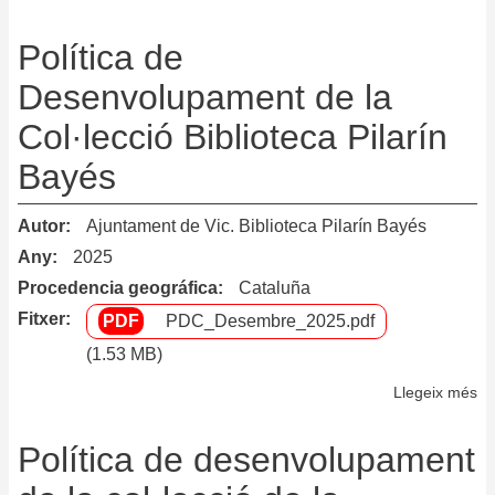
Po
de
Política de
De
Desenvolupament de la
de
Col·lecció Biblioteca Pilarín
la
Co
Bayés
de
la
Autor
Ajuntament de Vic. Biblioteca Pilarín Bayés
Bi
Any
2025
Lo
Procedencia geográfica
Cataluña
Mi
Fitxer
PDC_Desembre_2025.pdf
de
Ma
(1.53 MB)
Llegeix més
so
Po
de
Política de desenvolupament
De