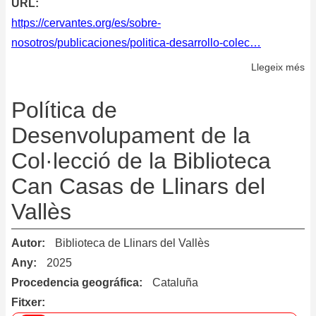
URL
https://cervantes.org/es/sobre-
nosotros/publicaciones/politica-desarrollo-colec…
Llegeix més
so
Po
de
Política de
de
Desenvolupament de la
de
Col·lecció de la Biblioteca
co
de
Can Casas de Llinars del
la
Vallès
R
de
Autor
Biblioteca de Llinars del Vallès
Bi
de
Any
2025
In
Procedencia geográfica
Cataluña
Ce
Fitxer
(R