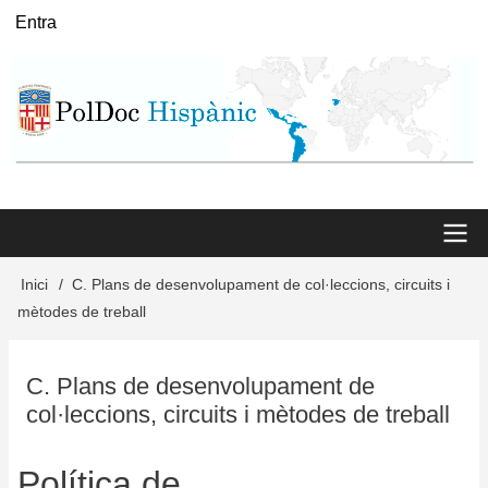
Vés
Entra
User
al
menu
contingut
Main
Inici
C. Plans de desenvolupament de col·leccions, circuits i
Fil
mètodes de treball
menu
d'Ariadna
C. Plans de desenvolupament de
col·leccions, circuits i mètodes de treball
Política de