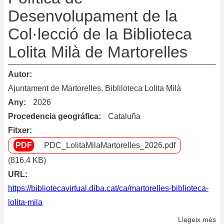
Desenvolupament de la
Col·lecció de la Biblioteca
Lolita Milà de Martorelles
Autor
Ajuntament de Martorelles. Bibliloteca Lolita Milà
Any
2026
Procedencia geográfica
Cataluña
Fitxer
PDC_LolitaMilaMartorelles_2026.pdf
(816.4 KB)
URL
https://bibliotecavirtual.diba.cat/ca/martorelles-biblioteca-
lolita-mila
Llegeix més
so