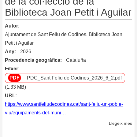
de la col·lecció de la
de
Biblioteca Joan Petit i Aguilar
la
Co
Bi
Autor
Pi
Ajuntament de Sant Feliu de Codines. Biblioteca Joan
Ba
Petit i Aguilar
Any
2026
Procedencia geográfica
Cataluña
Fitxer
PDC_Sant Feliu de Codines_2026_6_2.pdf
(1.33 MB)
URL
https://www.santfeliudecodines.cat/sant-feliu-un-poble-
viu/equipaments-del-muni…
Llegeix més
so
Po