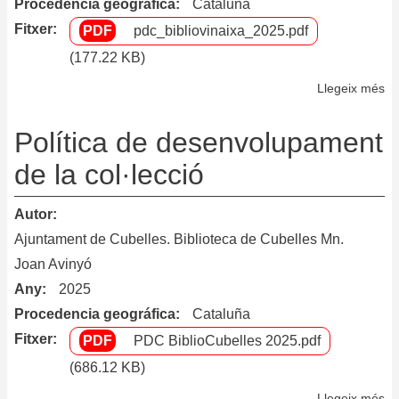
Procedencia geográfica
Cataluña
P
Fitxer
pdc_bibliovinaixa_2025.pdf
Fa
de
(177.22 KB)
To
Llegeix més
so
de
Po
Ll
de
Política de desenvolupament
de
de la col·lecció
de
la
Autor
co
Ajuntament de Cubelles. Biblioteca de Cubelles Mn.
de
Joan Avinyó
la
Any
2025
Bi
Mà
Procedencia geográfica
Cataluña
To
Fitxer
PDC BiblioCubelles 2025.pdf
de
(686.12 KB)
Vi
Llegeix més
so