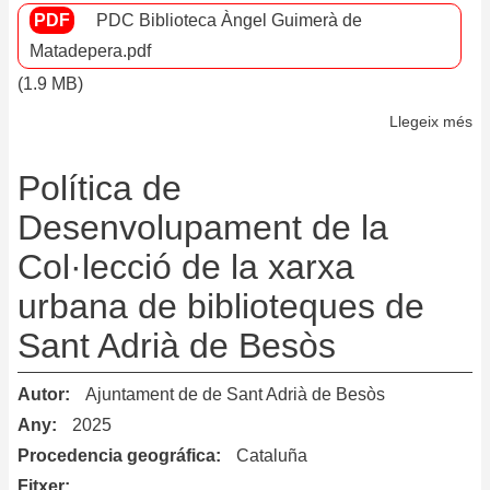
de
PDC Biblioteca Àngel Guimerà de
Va
Matadepera.pdf
(1.9 MB)
Llegeix més
so
Po
de
Política de
De
Desenvolupament de la
de
Col·lecció de la xarxa
la
Co
urbana de biblioteques de
de
Sant Adrià de Besòs
la
Bi
Autor
Ajuntament de de Sant Adrià de Besòs
Àn
Gu
Any
2025
de
Procedencia geográfica
Cataluña
Ma
Fitxer