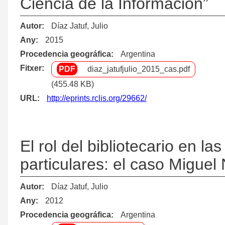
Ciencia de la Información”
Autor
Díaz Jatuf, Julio
Any
2015
Procedencia geográfica
Argentina
Fitxer
diaz_jatufjulio_2015_cas.pdf
(455.48 KB)
URL
http://eprints.rclis.org/29662/
El rol del bibliotecario en l
particulares: el caso Miguel
Autor
Díaz Jatuf, Julio
Any
2012
Procedencia geográfica
Argentina