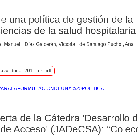
e una política de gestión de la
iencias de la salud hospitalaria
a, Manuel
Díaz Galcerán, Victoria
de Santiago Puchol, Ana
azvictoria_2011_es.pdf
TAS%20PARALAFORMULACIONDEUNA%20POLITICA…
rta de la Cátedra 'Desarrollo d
s de Acceso' (JADeCSA): “Colec