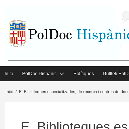
Vés
User
al
contingut
menu
Inici
PolDoc Hispànic
Polítiques
Butlletí Pol
Main
menu
Inici
E. Biblioteques especialitzades, de recerca i centres de do
Fil
d'Ariadna
E. Biblioteques es