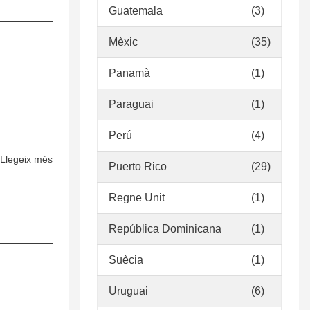
Guatemala
(3)
una
política
Mèxic
(35)
de
gestión
Panamà
(1)
de
la
Paraguai
(1)
colección
Perú
(4)
en
bibliotecas
Llegeix més
sobre
Puerto Rico
(29)
de
Reseña
ciencias
de
Regne Unit
(1)
de
la
la
IV
República Dominicana
(1)
salud
Jornada
hospitalaria
Suècia
(1)
Abierta
de
Uruguai
(6)
la