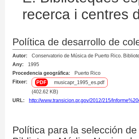
recerca i centres
Política de desarrollo de co
Autor
Conservatorio de Música de Puerto Rico. Biblio
Any
1995
Procedencia geográfica
Puerto Rico
Fitxer
musicapr_1995_es.pdf
(402.62 KB)
URL
http://www.transicion.pr.gov/2012/215/Infor
Política para la selección d