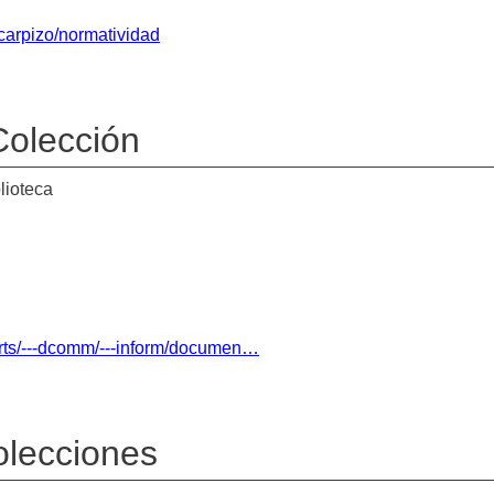
-carpizo/normatividad
 Colección
lioteca
orts/---dcomm/---inform/documen…
olecciones