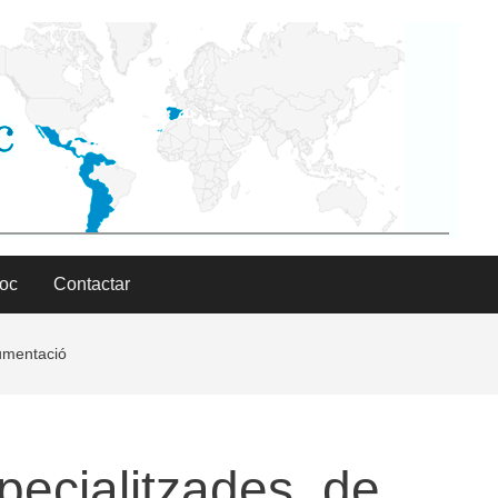
Doc
Contactar
cumentació
pecialitzades, de