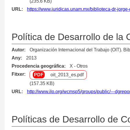
(235.6 KB)
URL
https://www.juridicas.unam.mx/biblioteca-dr-jorge
Política de Desarrollo de la
Autor
Organización Internacional del Trabajo (OIT). Bib
Any
2013
Procedencia geográfica
X - Otros
Fitxer
oit_2013_es.pdf
(157.35 KB)
URL
http://www.ilo.org/wcmsp5/groups/public/---dgrep
Políticas de Desarrollo de C