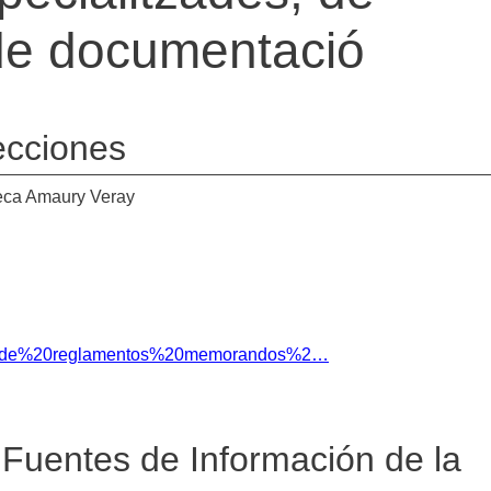
 de documentació
lecciones
teca Amaury Veray
me%20de%20reglamentos%20memorandos%2…
e Fuentes de Información de la