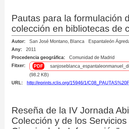
Pautas para la formulación d
colección en bibliotecas de c
Autor
San José Montano, Blanca
Espantaleón Ágred
Any
2011
Procedencia geográfica
Comunidad de Madrid
Fitxer
sanjoseblanca_espantaleonmanuel_di
(98.2 KB)
URL
http://eprints.rclis.org/15946/1/C08_PAU
Reseña de la IV Jornada Abie
Colección y de los Servicio