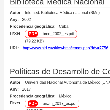
Biblioteca Médica Nacional
Autor
Infomed. Biblioteca Médica nacional (BMn)
Any
2002
Procedencia geográfica
Cuba
Fitxer
bmn_2002_es.pdf
(79.22 KB)
URL
http://www.sld.cu/sitios/bmn/temas.php?idv=7756
Políticas de Desarrollo de C
Autor
Universidad Nacional Autónoma de México (UNAM).
Any
2017
Procedencia geográfica
México
Fitxer
unam_2017_es.pdf