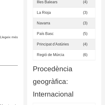
de
Illes Balears
(4)
la
Colección
La Rioja
(3)
Navarra
(3)
País Basc
(5)
Llegeix més
sobre
Políticas
Principat d'Astúries
(4)
de
Desarrollo
Regió de Múrcia
(6)
de
Colecciones
Procedència
geogràfica:
Internacional