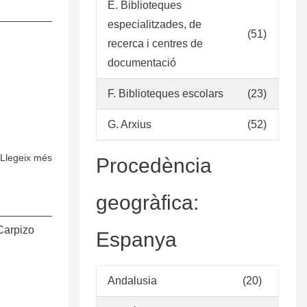
E. Biblioteques
de
colecciones
especialitzades, de
(51)
recerca i centres de
documentació
F. Biblioteques escolars
(23)
G. Arxius
(52)
Llegeix més
sobre
Procedència
Política
para
geogràfica:
la
selección
Carpizo
Espanya
de
Fuentes
de
Andalusia
(20)
Información