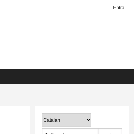
Entra
Select
your
Search