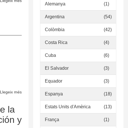
Llegeix més
sobre
Alemanya
(1)
Políticas
Biblioteca
Argentina
(54)
Instituto
de
Colòmbia
(42)
Investigación
Costa Rica
(4)
de
Recursos
Cuba
(6)
Biológicos
Alexander
El Salvador
(3)
von
Humboldt
Equador
(3)
Llegeix més
sobre
Espanya
(18)
Pautas
para
e la
Estats Units d'Amèrica
(13)
la
ción y
França
(1)
formulación
de