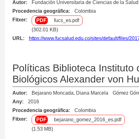
Autor
Fundación Universitaria de Ciencias de la Salud
Procedencia geográfica
Colombia
Fitxer
fucs_es.pdf
(302.01 KB)
URL
https://www.fucsalud.edu.co/sites/default/files/2
Políticas Biblioteca Institut
Biológicos Alexander von H
Autor
Bejarano Moncada, Diana Marcela
Gómez Góme
Any
2016
Procedencia geográfica
Colombia
Fitxer
bejarano_gomez_2016_es.pdf
(1.53 MB)