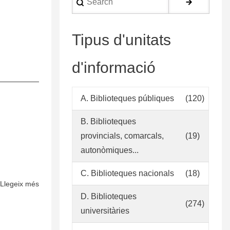
language
Tipus d'unitats
d'informació
A. Biblioteques públiques
(120)
B. Biblioteques
provincials, comarcals,
(19)
autonòmiques...
C. Biblioteques nacionals
(18)
Llegeix més
sobre
D. Biblioteques
Política
(274)
de
universitàries
desarrollo