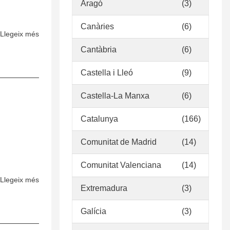
Aragó
(3)
de
la
Canàries
(6)
Biblioteca
Llegeix més
sobre
Médica
Políticas
Cantàbria
(6)
Nacional
de
Desarrollo
Castella i Lleó
(9)
de
Castella-La Manxa
(6)
Colecciones
Catalunya
(166)
Comunitat de Madrid
(14)
Comunitat Valenciana
(14)
Llegeix més
sobre
Extremadura
(3)
Política
de
Galícia
(3)
Desarrollo