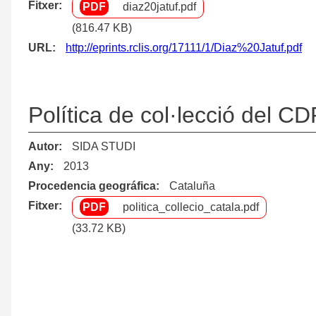
Fitxer
diaz20jatuf.pdf
(816.47 KB)
URL
http://eprints.rclis.org/17111/1/Diaz%20Jatuf.pdf
Política de col·lecció del 
Autor
SIDA STUDI
Any
2013
Procedencia geográfica
Cataluña
Fitxer
politica_collecio_catala.pdf
(33.72 KB)
Paginació