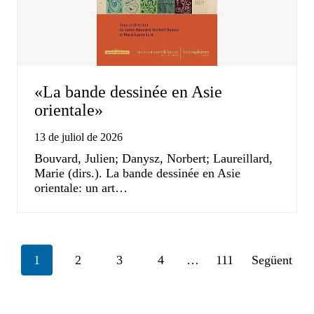
«La bande dessinée en Asie
orientale»
13 de juliol de 2026
Bouvard, Julien; Danysz, Norbert; Laureillard,
Marie (dirs.). La bande dessinée en Asie
orientale: un art…
Posts
1
2
3
4
…
111
Següent
navigation