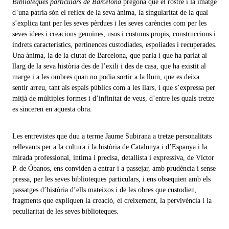
Biblioteques particulars de Barcelona
pregona que el rostre i la imatge
d’una pàtria són el reflex de la seva ànima, la singularitat de la qual
s’explica tant per les seves pèrdues i les seves carències com per les
seves idees i creacions genuïnes, usos i costums propis, construccions i
indrets característics, pertinences custodiades, espoliades i recuperades.
Una ànima, la de la ciutat de Barcelona, que parla i que ha parlat al
llarg de la seva història des de l’exili i des de casa, que ha existit al
marge i a les ombres quan no podia sortir a la llum, que es deixa
sentir arreu, tant als espais públics com a les llars, i que s’expressa per
mitjà de múltiples formes i d’infinitat de veus, d’entre les quals tretze
es sinceren en aquesta obra.
Les entrevistes que duu a terme Jaume Subirana a tretze personalitats
rellevants per a la cultura i la història de Catalunya i d’Espanya i la
mirada professional, íntima i precisa, detallista i expressiva, de Víctor
P. de Óbanos, ens conviden a entrar i a passejar, amb prudència i sense
pressa, per les seves biblioteques particulars, i ens obsequien amb els
passatges d’història d’ells mateixos i de les obres que custodien,
fragments que expliquen la creació, el creixement, la pervivència i la
peculiaritat de les seves biblioteques.