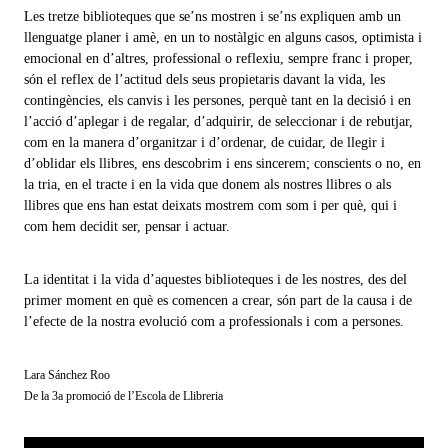
Les tretze biblioteques que se’ns mostren i se’ns expliquen amb un
llenguatge planer i amè, en un to nostàlgic en alguns casos, optimista i
emocional en d’altres, professional o reflexiu, sempre franc i proper,
són el reflex de l’actitud dels seus propietaris davant la vida, les
contingències, els canvis i les persones, perquè tant en la decisió i en
l’acció d’aplegar i de regalar, d’adquirir, de seleccionar i de rebutjar,
com en la manera d’organitzar i d’ordenar, de cuidar, de llegir i
d’oblidar els llibres, ens descobrim i ens sincerem; conscients o no, en
la tria, en el tracte i en la vida que donem als nostres llibres o als
llibres que ens han estat deixats mostrem com som i per què, qui i
com hem decidit ser, pensar i actuar.
La identitat i la vida d’aquestes biblioteques i de les nostres, des del
primer moment en què es comencen a crear, són part de la causa i de
l’efecte de la nostra evolució com a professionals i com a persones.
Lara Sánchez Roo
De la 3a promoció de l’Escola de Llibreria