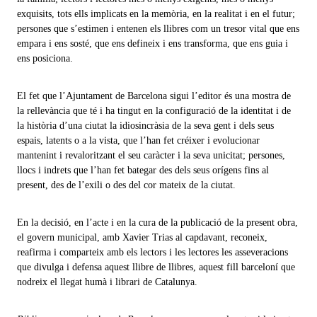
exquisits, tots ells implicats en la memòria, en la realitat i en el futur;
persones que s’estimen i entenen els llibres com un tresor vital que ens
empara i ens sosté, que ens defineix i ens transforma, que ens guia i
ens posiciona.
El fet que l’Ajuntament de Barcelona sigui l’editor és una mostra de
la rellevància que té i ha tingut en la configuració de la identitat i de
la història d’una ciutat la idiosincràsia de la seva gent i dels seus
espais, latents o a la vista, que l’han fet créixer i evolucionar
mantenint i revaloritzant el seu caràcter i la seva unicitat; persones,
llocs i indrets que l’han fet bategar des dels seus orígens fins al
present, des de l’exili o des del cor mateix de la ciutat.
En la decisió, en l’acte i en la cura de la publicació de la present obra,
el govern municipal, amb Xavier Trias al capdavant, reconeix,
reafirma i comparteix amb els lectors i les lectores les asseveracions
que divulga i defensa aquest llibre de llibres, aquest fill barceloní que
nodreix el llegat humà i librari de Catalunya.