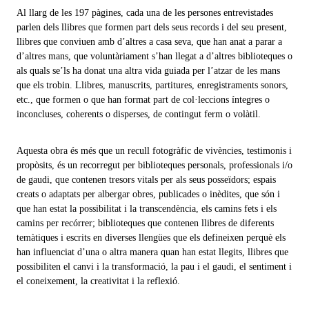
Al llarg de les 197 pàgines, cada una de les persones entrevistades
parlen dels llibres que formen part dels seus records i del seu present,
llibres que conviuen amb d’altres a casa seva, que han anat a parar a
d’altres mans, que voluntàriament s’han llegat a d’altres biblioteques o
als quals se’ls ha donat una altra vida guiada per l’atzar de les mans
que els trobin. Llibres, manuscrits, partitures, enregistraments sonors,
etc., que formen o que han format part de col·leccions íntegres o
inconcluses, coherents o disperses, de contingut ferm o volàtil.
Aquesta obra és més que un recull fotogràfic de vivències, testimonis i
propòsits, és un recorregut per biblioteques personals, professionals i/o
de gaudi, que contenen tresors vitals per als seus posseïdors; espais
creats o adaptats per albergar obres, publicades o inèdites, que són i
que han estat la possibilitat i la transcendència, els camins fets i els
camins per recórrer; biblioteques que contenen llibres de diferents
temàtiques i escrits en diverses llengües que els defineixen perquè els
han influenciat d’una o altra manera quan han estat llegits, llibres que
possibiliten el canvi i la transformació, la pau i el gaudi, el sentiment i
el coneixement, la creativitat i la reflexió.