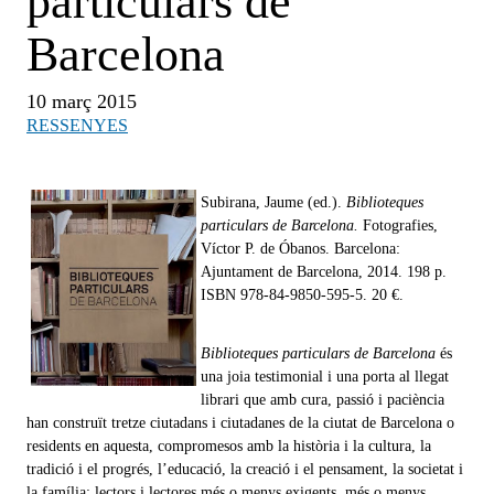
particulars de
Barcelona
10 març 2015
RESSENYES
Subirana, Jaume (ed.).
Biblioteques
particulars de Barcelona.
Fotografies,
Víctor P. de Óbanos. Barcelona:
Ajuntament de Barcelona, 2014. 198 p.
ISBN 978-84-9850-595-5. 20 €.
Biblioteques particulars de Barcelona
és
una joia testimonial i una porta al llegat
librari que amb cura, passió i paciència
han construït tretze ciutadans i ciutadanes de la ciutat de Barcelona o
residents en aquesta, compromesos amb la història i la cultura, la
tradició i el progrés, l’educació, la creació i el pensament, la societat i
la família
; lectors i lectores més o menys exigents, més o menys