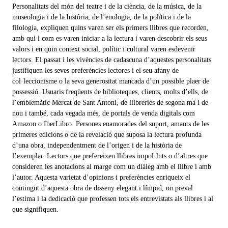
Personalitats del món del teatre i de la ciència, de la música, de la
museologia i de la història, de l’enologia, de la política i de la
filologia, expliquen quins varen ser els primers llibres que recorden,
amb qui i com es varen iniciar a la lectura i varen descobrir els seus
valors i en quin context social, polític i cultural varen esdevenir
lectors. El passat i les vivències de cadascuna d’aquestes personalitats
justifiquen les seves preferències lectores i el seu afany de
col·leccionisme o la seva generositat mancada d’un possible plaer de
possessió. Usuaris freqüents de biblioteques, clients, molts d’ells, de
l’emblemàtic Mercat de Sant Antoni, de llibreries de segona mà i de
nou i també, cada vegada més, de portals de venda digitals com
Amazon o IberLibro. Persones enamorades del suport, amants de les
primeres edicions o de la revelació que suposa la lectura profunda
d’una obra, independentment de l’origen i de la història de
l’exemplar. Lectors que prefereixen llibres impol·luts o d’altres que
consideren les anotacions al marge com un diàleg amb el llibre i amb
l’autor. Aquesta varietat d’opinions i preferències enriqueix el
contingut d’aquesta obra de disseny elegant i límpid, on preval
l’estima i la dedicació que professen tots els entrevistats als llibres i al
que signifiquen.