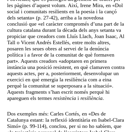
les pàgines d’aquest volum. Així, Irene Mira, en «Dol
social i comunitats resilients en la poesia i la cançó
dels setanta» (p. 27-42), arriba a la novedosa
conclusió que «el caràcter compromés d’una part de la
cultura catalana durant la dècada dels anys setanta va
propiciar que creadors com Lluís Llach, Joan Isaac, Al
Tall o Vicent Andrés Estellés, entre molts altres,
posaren les seues obres al servei de la denúncia
política i a favor de la comunitat de què formaven
part». Aquests creadors «adoptaren en primera
instància una posició resistent, en què clamaven contra
aquests actes, per a, posteriorment, desenvolupar un
exercici en què emergia la resiliència com a eina
perquè la comunitat se superposara a la situació».
Aquests fragments s’han escrit només perquè hi
apareguen els termes
resistència
i
resiliència
.
Dos exemples més: Carles Cortés, en «Des de
Catalunya estant: la reflexió identitària en Isabel-Clara
Simó» (p. 99-114), conclou, per si no ho sabíem, que