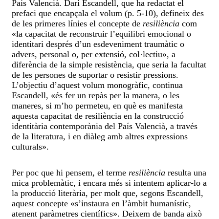
País Valencià. Dari Escandell, que ha redactat el
prefaci que encapçala el volum (p. 5-10), defineix des
de les primeres línies el concepte de
resiliència
com
«la capacitat de reconstruir l’equilibri emocional o
identitari després d’un esdeveniment traumàtic o
advers, personal o, per extensió, col·lectiu», a
diferència de la simple resistència, que seria la facultat
de les persones de suportar o resistir pressions.
L’objectiu d’aquest volum monogràfic, continua
Escandell, «és fer un repàs per la manera, o les
maneres, si m’ho permeteu, en què es manifesta
aquesta capacitat de resiliència en la construcció
identitària contemporània del País Valencià, a través
de la literatura, i en diàleg amb altres expressions
culturals».
Per poc que hi pensem, el terme
resiliència
resulta una
mica problemàtic, i encara més si intentem aplicar-lo a
la producció literària, per molt que, segons Escandell,
aquest concepte «s’instaura en l’àmbit humanístic,
atenent paràmetres científics». Deixem de banda això