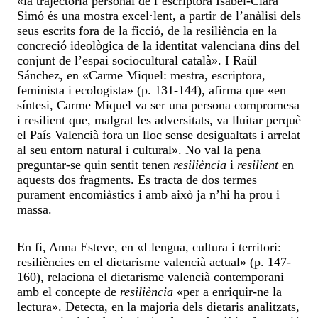
«la trajectòria personal de l’escriptora Isabel-Clara
Simó és una mostra excel·lent, a partir de l’anàlisi dels
seus escrits fora de la ficció, de la resiliència en la
concreció ideològica de la identitat valenciana dins del
conjunt de l’espai sociocultural català». I Raül
Sánchez, en «Carme Miquel: mestra, escriptora,
feminista i ecologista» (p. 131-144), afirma que «en
síntesi, Carme Miquel va ser una persona compromesa
i resilient que, malgrat les adversitats, va lluitar perquè
el País Valencià fora un lloc sense desigualtats i arrelat
al seu entorn natural i cultural». No val la pena
preguntar-se quin sentit tenen
resiliència
i
resilient
en
aquests dos fragments. Es tracta de dos termes
purament encomiàstics i amb això ja n’hi ha prou i
massa.
En fi, Anna Esteve, en «Llengua, cultura i territori:
resiliències en el dietarisme valencià actual» (p. 147-
160), relaciona el dietarisme valencià contemporani
amb el concepte de
resiliència
«per a enriquir-ne la
lectura». Detecta, en la majoria dels dietaris analitzats,