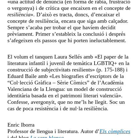
«una actitud de denúncia (en forma de ràbia, frustració
o vergonya) i de crítica que encaixen en el concepte de
resiliència
». D’això es tracta, doncs, d’encaixar el
concepte de resiliència, encara que siga amb calçador.
Sempre s’acaba per trobar el que havíem decidit
prèviament. Primer s’estableix la conclusió i després
s’afegeixen els passos que hi porten ineluctablement.
El volum el tanquen Laura Sellés amb «El paper de la
literatura infantil i juvenil de temàtica LGBTIQ+ en la
construcció de subjectivitats resilients» (p. 175-188) i
Eduard Baile amb «Les biografies d’escriptors de la
“Col·lecció Gràfica – Sèrie Còmics” de l’Acadèmia
Valenciana de la Llengua: un model de construcció
identitària basada en el patrimoni literari valencià».
Confesse, avergonyit, que no me’ls he llegit. Soc un
cas de poca resistència i de nul·la resiliència.
Enric Iborra
Professor de llengua i literatura. Autor d’
Els còmplices
i del blog
La serp blanca