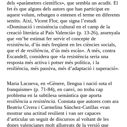
dels «paràmetres científics», que sembla un acudit. El
fet és que alguns dels autors que han participat en
aquest volum, rebutgen o entenen el terme en diferents
sentits. Així, Vicent Flor, que signa l’estudi
«Dominació i resistència cultural en el camp de la
creació literària al País Valencià» (p. 13-26), assenyala
que «m’he estimat fer servir el concepte de
resistència
, d’ús més freqüent en les ciències socials,
que el de
resiliència
, d’ús més escàs». A més, contra
Escandell, considera que «la resistència seria una
resposta més activa i potser més política, i la
resiliència, més passiva, més d’adaptació i superació».
Maria Lacueva, en «Gènere, llengua i nació sota el
franquisme» (p. 71-84), en canvi, no troba cap
problema en la subtilesa semàntica que aporta
resiliència
a
resistència
. Constata que autores com ara
Beatriu Civera i Carmelina Sánchez-Cutillas «van
mostrar una actitud resilient i van ser capaces
d’articular un seguit de discursos al voltant de les
dones valencianes molt allunyats de la versió que