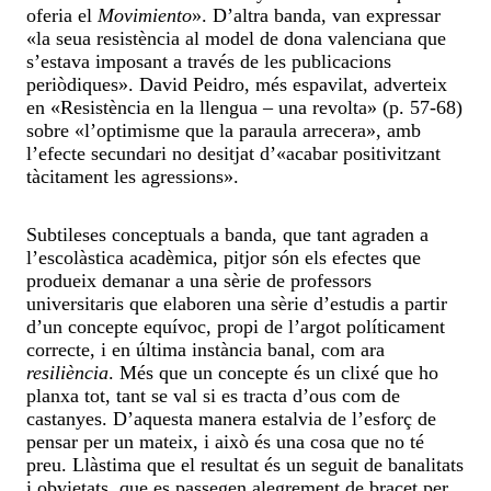
oferia el
Movimiento
». D’altra banda, van expressar
«la seua resistència al model de dona valenciana que
s’estava imposant a través de les publicacions
periòdiques». David Peidro, més espavilat, adverteix
en «Resistència en la llengua – una revolta» (p. 57-68)
sobre «l’optimisme que la paraula arrecera», amb
l’efecte secundari no desitjat d’«acabar positivitzant
tàcitament les agressions».
Subtileses conceptuals a banda, que tant agraden a
l’escolàstica acadèmica, pitjor són els efectes que
produeix demanar a una sèrie de professors
universitaris que elaboren una sèrie d’estudis a partir
d’un concepte equívoc, propi de l’argot políticament
correcte, i en última instància banal, com ara
resiliència
. Més que un concepte és un clixé que ho
planxa tot, tant se val si es tracta d’ous com de
castanyes. D’aquesta manera estalvia de l’esforç de
pensar per un mateix, i això és una cosa que no té
preu. Llàstima que el resultat és un seguit de banalitats
i obvietats, que es passegen alegrement de bracet per