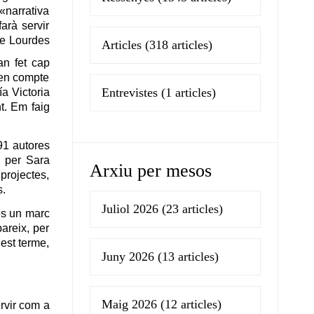
«narrativa
arà servir
ue Lourdes
Articles
(318 articles)
n fet cap
 en compte
Entrevistes
(1 articles)
a Victoria
t. Em faig
91 autores
a per Sara
Arxiu per mesos
projectes,
s.
Juliol 2026
(23 articles)
 és un marc
areix, per
est terme,
Juny 2026
(13 articles)
Maig 2026
(12 articles)
ervir com a