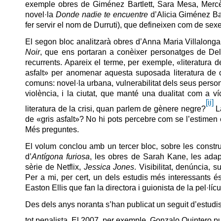
exemple obres de Giménez Bartlett, Sara Mesa, Mercè 
novel·la
Donde nadie te encuentre
d’Alicia Giménez Ba
fer servir el nom de Durruti), que defineixen com de sexe
El segon bloc analitzarà obres d’Anna Maria Villalong
Noir
, que ens portaran a conèixer personatges de Del
recurrents. Apareix el terme, per exemple, «literatura d
asfalt» per anomenar aquesta suposada literatura de c
comuns: novel·la urbana, vulnerabilitat dels seus perso
violència, i la ciutat, que manté una dualitat com a v
[ii]
literatura de la crisi, quan parlem de gènere negre?
La
de «gris asfalt»? No hi pots percebre com se l’estimen 
Més preguntes.
El volum conclou amb un tercer bloc, sobre les construc
d’
Antígona furiosa
, les obres de Sarah Kane, les adap
sèrie de Netflix,
Jessica Jones
. Visibilitat, denúncia,
Per a mi, per cert, un dels estudis més interessants és 
Easton Ellis que fan la directora i guionista de la pel·lícu
Des dels anys noranta s’han publicat un seguit d’estudis sob
tot penalista. El 2007, per exemple, Gonzalo Quintero pu