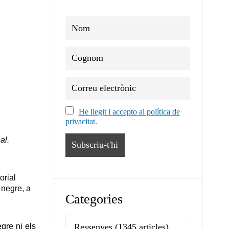
He llegit i accepto al política de
privacitat.
al.
orial
 negre, a
Categories
egre ni els
Ressenyes
(1345 articles)