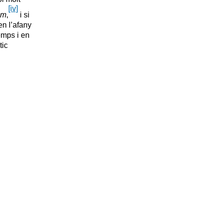
[iv]
lm
,
i si
en l’afany
emps i en
tic