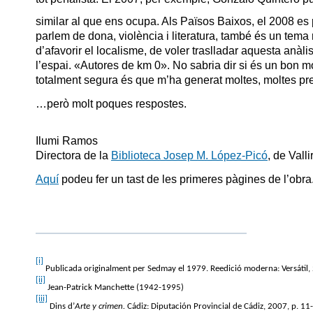
similar al que ens ocupa. Als Països Baixos, el 2008 es
parlem de dona, violència i literatura, també és un tema 
d’afavorir el localisme, de voler traslladar aquesta anà
l’espai. «Autores de km 0». No sabria dir si és un bon mo
totalment segura és que m’ha generat moltes, moltes p
…però molt poques respostes.
Ilumi Ramos
Directora de la
Biblioteca Josep M. López-Picó
, de Vall
Aquí
podeu fer un tast de les primeres pàgines de l’obra
[i]
Publicada originalment per Sedmay el 1979. Reedició moderna: Versátil,
[ii]
Jean-Patrick Manchette (1942-1995)
[iii]
Dins d’
Arte y crimen.
Cádiz: Diputación Provincial de Cádiz, 2007, p. 11