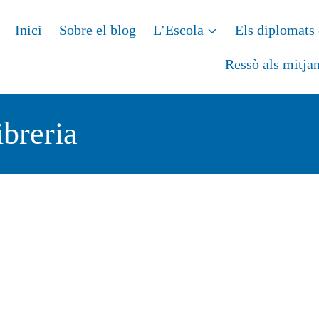
Inici
Sobre el blog
L’Escola
Els diplomats 
Ressò als mitja
ibreria