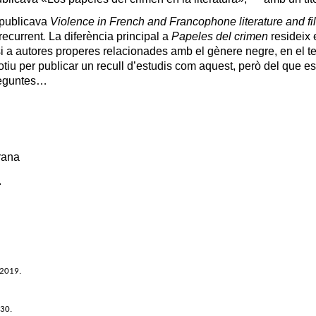
 publicava
Violence in French and Francophone literature and fi
recurrent
.
La diferència principal a
Papeles del crimen
resideix 
lisi a autores properes relacionades amb el gènere negre, en el t
tiu per publicar un recull d’estudis com aquest, però del que es
reguntes…
irana
.
 2019.
-30.