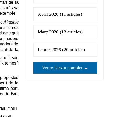
tari de la
després va
l’exemple.
Abril 2026
(11 articles)
d’
Akashic
 uns temes
Març 2026
(12 articles)
el de «gris
nominadors
tradors de
Febrer 2026
(20 articles)
lant de la
notti són
eix temps?
Veure l'arxiu complet →
 propostes
er i de la
tima part.
ho
de Bret
i i fins i
l molt