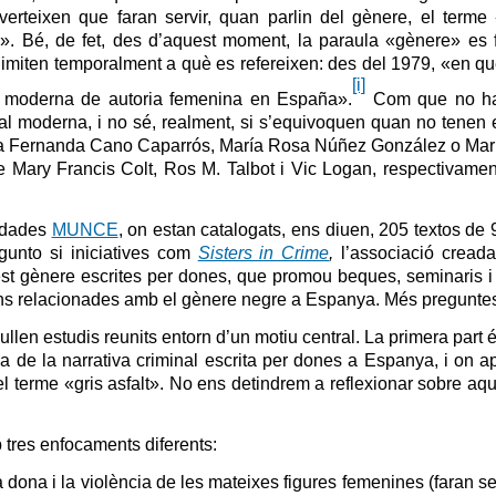
rteixen que faran servir, quan parlin del gènere, el terme 
ica». Bé, de fet, des d’aquest moment, la paraula «gènere» es f
elimiten temporalment a què es refereixen: des del 1979, «en q
[i]
al moderna de autoria femenina en España».
Com que no ha
nal moderna, i no sé, realment, si s’equivoquen quan no tenen
ría Fernanda Cano Caparrós, María Rosa Núñez González o Marí
Mary Francis Colt, Ros M. Talbot i Vic Logan, respectivamen
e dades
MUNCE
, on estan catalogats, ens diuen, 205 textos de 
gunto si iniciatives com
Sisters in Crime
,
l’associació cread
st gènere escrites per dones, que promou beques, seminaris i 
acions relacionades amb el gènere negre a Espanya. Més pregunte
cullen estudis reunits entorn d’un motiu central. La primera part
ca de la narrativa criminal escrita per dones a Espanya, i on ap
el terme «gris asfalt». No ens detindrem a reflexionar sobre aqu
 tres enfocaments diferents:
 dona i la violència de les mateixes figures femenines (faran s