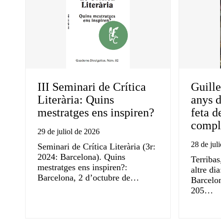
III Seminari de Crítica
Guille
Literària: Quins
anys d
mestratges ens inspiren?
feta d
compli
29 de juliol de 2026
28 de jul
Seminari de Crítica Literària (3r:
2024: Barcelona). Quins
Terribas
mestratges ens inspiren?:
altre di
Barcelona, 2 d’octubre de…
Barcelon
205…