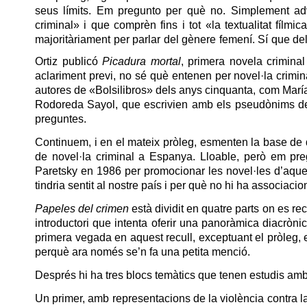
seus límits. Em pregunto per què no. Simplement adve
criminal» i que comprèn fins i tot «la textualitat fílm
majoritàriament per parlar del gènere femení. Sí que d
Ortiz publicó
Picadura mortal
, primera novela crimin
aclariment previ, no sé què entenen per novel·la crimi
autores de «Bolsilibros» dels anys cinquanta, com Ma
Rodoreda Sayol, que escrivien amb els pseudònims de 
preguntes.
Continuem, i en el mateix pròleg, esmenten la base d
de novel·la criminal a Espanya. Lloable, però em pre
Paretsky en 1986 per promocionar les novel·les d’aque
tindria sentit al nostre país i per què no hi ha associ
Papeles del crimen
està dividit en quatre parts on es re
introductori que intenta oferir una panoràmica diacròni
primera vegada en aquest recull, exceptuant el pròleg, 
perquè ara només se’n fa una petita menció.
Després hi ha tres blocs temàtics que tenen estudis amb
Un primer, amb representacions de la violència contra la