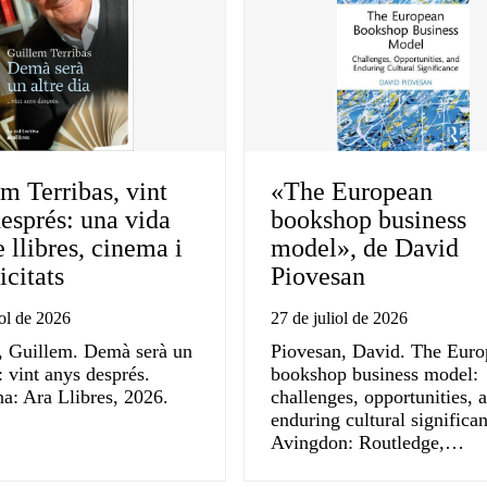
m Terribas, vint
«The European
esprés: una vida
bookshop business
e llibres, cinema i
model», de David
citats
Piovesan
iol de 2026
27 de juliol de 2026
, Guillem. Demà serà un
Piovesan, David. The Eur
a: vint anys després.
bookshop business model:
a: Ara Llibres, 2026.
challenges, opportunities, 
enduring cultural significa
Avingdon: Routledge,…