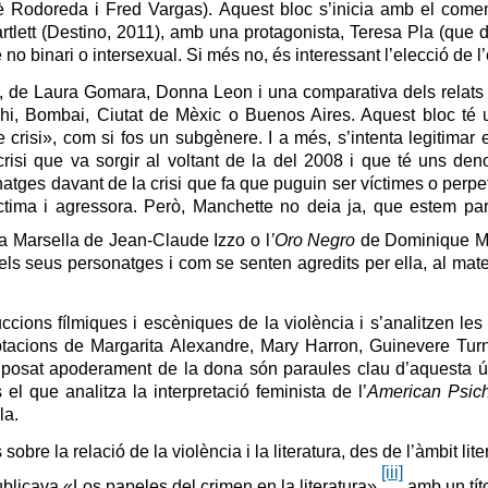
Rodoreda i Fred Vargas). Aquest bloc s’inicia amb el comen
rtlett (Destino, 2011), amb una protagonista, Teresa Pla (que 
 no binari o intersexual. Si més no, és interessant l’elecció de 
a, de Laura Gomara, Donna Leon i una comparativa dels relats 
hi, Bombai, Ciutat de Mèxic o Buenos Aires. Aquest bloc té
e crisi», com si fos un subgènere. I a més, s’intenta legitimar 
risi que va sorgir al voltant de la del 2008 i que té uns de
natges davant de la crisi que fa que puguin ser víctimes o perpe
íctima i agressora. Però, Manchette no deia ja, que estem par
 Marsella de Jean-Claude Izzo o l
’Oro Negro
de Dominique Ma
els seus personatges i com se senten agredits per ella, al mat
cions fílmiques i escèniques de la violència i s’analitzen les
tacions de Margarita Alexandre, Mary Harron, Guinevere Turn
 suposat apoderament de la dona són paraules clau d’aquesta úl
el que analitza la interpretació feminista de l’
American Psic
la.
re la relació de la violència i la literatura, des de l’àmbit literar
[iii]
blicava «Los papeles del crimen en la literatura»,
amb un títo