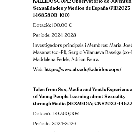
KALEIDOSCOPE: Observatorio de Juventud
Sexualidades y Medios de España (PID2023
146858OB-l00)
Dotació: 100.00 €
Període: 2024-2028
Investigadors principals i Membres: Maria Jos
Masanet (co-PI), Sergio Villanueva Baselga (co-P
Maddalena Fedele, Adrien Faure.
Web:
https://www.ub.edu/kaleidoscope/
Tales from Sex, Media and Youth: Experienc
of Young People Learning about Sexuality
through Media (SEXMEDIA; CNS2023-14533
Dotació. 179.360,00€
Període. 2024-2026