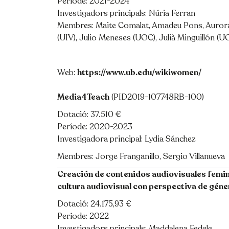
Període: 2021-2024
Investigadors principals: Núria Ferran
Membres: Maite Comalat, Amadeu Pons, Aurora V
(UIV), Julio Meneses (UOC), Julià Minguillón (U
Web:
https://www.ub.edu/wikiwomen/
Media4Teach
(PID2019-107748RB-100)
Dotació: 37.510 €
Període: 2020-2023
Investigadora principal: Lydia Sánchez
Membres: Jorge Franganillo, Sergio Villanueva
Creación de contenidos audiovisuales femin
cultura audiovisual con perspectiva de géne
Dotació: 24.175,93 €
Període: 2022
Investigadors principals: Maddalena Fedele