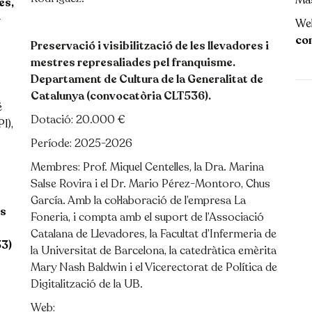
Ma
es,
-
We
co
Preservació i visibilització de les llevadores i
mestres represaliades pel franquisme.
Departament de Cultura de la Generalitat de
Catalunya (convocatòria CLT536).
é
Dotació: 20.000 €
I),
Període: 2025-2026
Membres: Prof. Miquel Centelles, la Dra. Marina
Salse Rovira i el Dr. Mario Pérez-Montoro, Chus
García. Amb la col·laboració de l’empresa La
es
Foneria, i compta amb el suport de l’Associació
Catalana de Llevadores, la Facultat d’Infermeria de
3)
la Universitat de Barcelona, la catedràtica emèrita
Mary Nash Baldwin i el Vicerectorat de Política de
Digitalització de la UB.
Web: