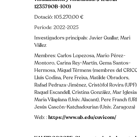
123579OB-I00)
Dotació: 105.270,00 €
Període: 2022-2025
Investigadors principals: Javier Guallar, Mari
Vállez
Membres: Carlos Lopezosa, Mario Pérez-
Català
Español
English
Montoro, Carina Rey-Martín, Gema Santos-
Hermosa, Miquel Térmens (membres del CRICC
Lluís Codina, Pere Freixa, Matilde Obradors,
Rafael Pedraza-Jiménez, Cristòfol Rovira (UPF)
Raquel Escandell, Cristina González, Mar Iglesia
Maria Vilaplana (Univ. Alacant), Pere Franch (URL
Jesús Cascón-Katchadourian (Univ. Zaragoza)
Web: :
https://www.ub.edu/cuvicom/