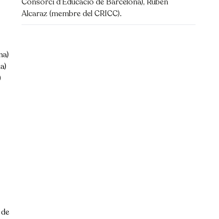
Consorci d’Educació de Barcelona), Rubèn
Alcaraz (membre del CRICC).
na)
a)
)
 de