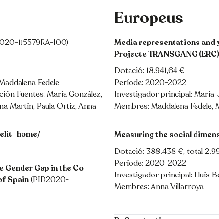
Europeus
020-115579RA-I00)
Media representations and y
Projecte TRANSGANG (ERC)
Dotació: 18.941,64 €
 Maddalena Fedele
Període: 2020-2022
ión Fuentes, Maria González,
Investigador principal: Mari
na Martín, Paula Ortiz, Anna
Membres: Maddalena Fedele, M
elit_home/
Measuring the social dimen
Dotació: 388.438 €, total 2.9
Període: 2020-2022
e Gender Gap in the Co-
Investigador principal: Lluís B
of Spain
(PID2020-
Membres: Anna Villarroya