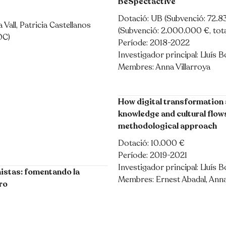
BeSpectactive
Dotació: UB (Subvenció: 72.835
all, Patricia Castellanos
(Subvenció: 2.000.000 €, tot
OC)
Període: 2018-2022
Investigador principal: Lluís B
Membres: Anna Villarroya
How digital transformation 
knowledge and cultural flows
methodological approach
Dotació: 10.000 €
Període: 2019-2021
Investigador principal: Lluís B
istas: fomentando la
Membres: Ernest Abadal, Anna
ro