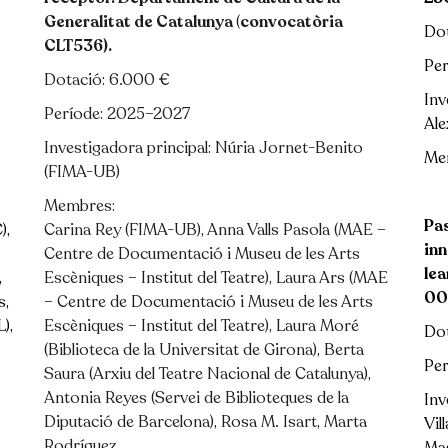
Generalitat de Catalunya
(
convocatòria
Dot
CLT536)
.
Per
Dotació:
6.000 €
Inv
Període:
2025–2027
Ale
Investigadora principal:
Núria Jornet-Benito
Mem
(FIMA-UB)
Membres:
Pas
),
Carina Rey (FIMA-UB), Anna Valls Pasola (MAE –
inn
Centre de Documentació i Museu de les Arts
le
,
Escèniques – Institut del Teatre), Laura Ars (MAE
00
s,
– Centre de Documentació i Museu de les Arts
),
Escèniques – Institut del Teatre), Laura Moré
Do
(Biblioteca de la Universitat de Girona), Berta
Pe
Saura (Arxiu del Teatre Nacional de Catalunya),
Antonia Reyes (Servei de Biblioteques de la
Inv
Diputació de Barcelona), Rosa M. Isart, Marta
Vil
Rodríguez.