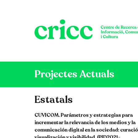
Vés al contingut
Projectes Actuals
Estatals
CUVICOM. Parámetros y estrategias para
incrementar la relevancia de los medios y la
comunicación digital en la sociedad: curació
visualización y visibilidad. (PID2021-