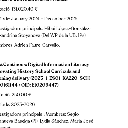
ació: 131.020,40
€
íode: January 2024 – December 2025
estigadors principals: Hibai López-Gonzálezi
xandrina Stoyanova (Del WP de la UB. IPs)
bres: Adrien Faure-Carvallo.
tContinous: Digital Information Literacy
ovating History School Curricula and
arning delivary (2023-1-ES01-KA220-SCH-
0161144 / OID: E10209447)
tació: 250.00
€
ríode: 2023-2026
estigadors principals i Membres: Segio
lanueva Baselga (PI), Lydia Sánchez, Maria José