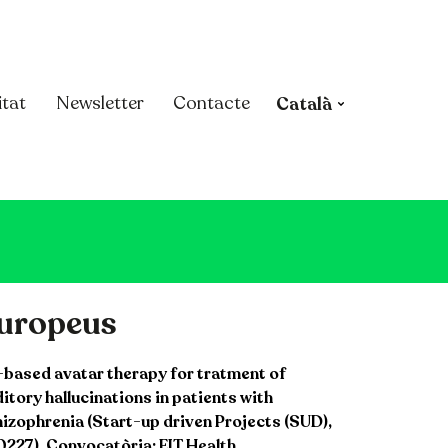
itat
Newsletter
Contacte
Català
uropeus
based avatar therapy for tratment of
itory hallucinations in patients with
izophrenia (Start-up driven Projects (SUD),
227). Convocatòria: EIT Health