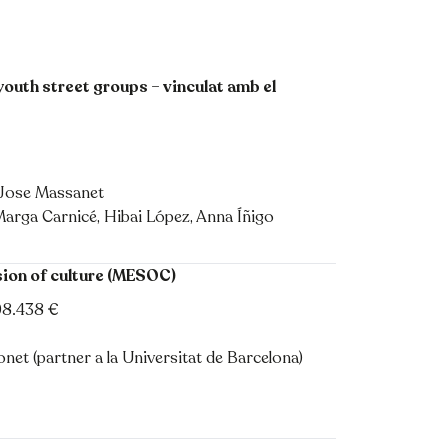
outh street groups – vinculat amb el
a-Jose Massanet
arga Carnicé, Hibai López, Anna Íñigo
sion of culture (MESOC)
98.438 €
onet (partner a la Universitat de Barcelona)