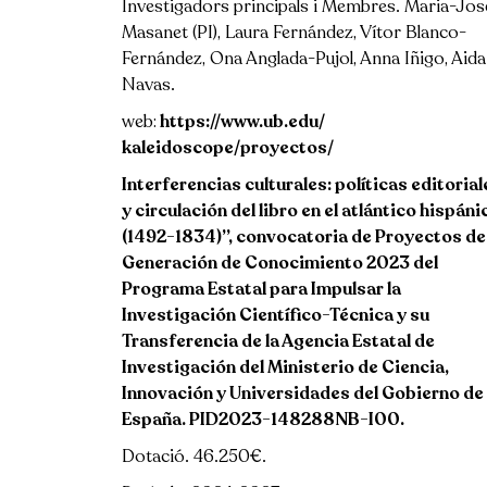
Investigadors principals i Membres. Maria-Jos
Masanet (PI), Laura Fernández, Vítor Blanco-
Fernández, Ona Anglada-Pujol, Anna Iñigo, Aida
Navas.
web:
https://www.ub.edu/
kaleidoscope/proyectos/
Interferencias culturales: políticas editorial
y circulación del libro en el atlántico hispáni
(1492-1834)”, convocatoria de Proyectos de
Generación de Conocimiento 2023 del
Programa Estatal para Impulsar la
Investigación Científico-Técnica y su
Transferencia de la Agencia Estatal de
Investigación del Ministerio de Ciencia,
Innovación y Universidades del Gobierno de
España. PID2023-148288NB-I00.
Dotació. 46.250€.