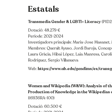
Estatals
Transmedia Gender & LGBTI+ Literacy
(PID2
Dotació: 48.279 €
Període: 2021-2024
Investigadors principals: Maria-Jose Masanet,
Membres: Queralt Ayuso, Jordi Baroja, Concepc
Laura Gràcia, Hibai López, Laia Manresa, Caroli
Rodríguez, Sergio Villanueva
Web:
https://www.ub.edu/gendims/es/transg
Women and Wikipedia (W&W): Analysis of th
Production of Knowledge in the Wikipedias 
116936RA-I00)
Dotació: 60.500 €