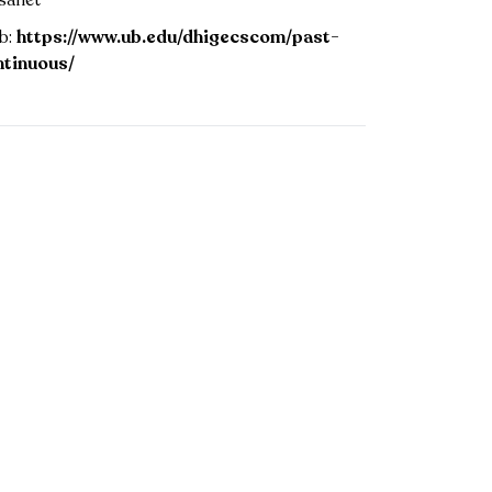
sanet
b:
https://www.ub.edu/dhigecscom/past-
ntinuous/