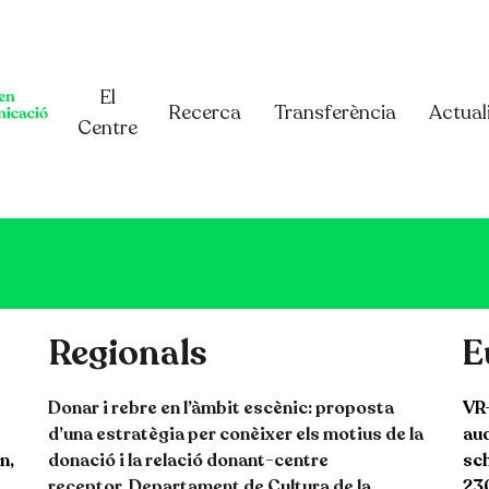
El
Recerca
Transferència
Actual
Centre
Regionals
E
Donar i rebre en l’àmbit escènic: proposta
VR-
d’una estratègia per conèixer
els motius de la
aud
n,
donació i la relació donant-centre
sch
receptor.
Departament de Cultura de la
230