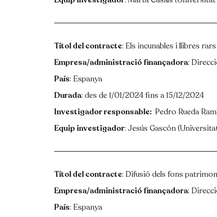
Equip investigador
: Marta Casals (Universitat
Títol del contracte
: Els incunables i llibres ra
Empresa/administració finançadora
: Direcc
País
: Espanya
Durada
: des de 1/01/2024 fins a 15/12/2024
Català
Español
English
Investigador responsable:
:
Pedro Rueda Ram
Equip investigador
: Jesús Gascón (Universita
Títol del contracte
: Difusió dels fons patrimon
Empresa/administració finançadora
: Direcc
País
: Espanya