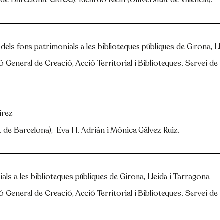
 de Barcelona, CRICC), Ricardo Klein (Universitat de València).
rs dels fons patrimonials a les biblioteques públiques de Girona, 
ió General de Creació, Acció Territorial i Biblioteques. Servei de
írez
t de Barcelona), Eva H. Adrián i Mónica Gálvez Ruiz.
ials a les biblioteques públiques de Girona, Lleida i Tarragona
ió General de Creació, Acció Territorial i Biblioteques. Servei de