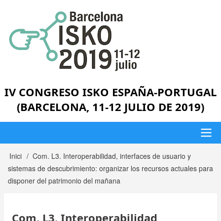
Vés
al
contingut
IV CONGRESO ISKO ESPAÑA-PORTUGAL
(BARCELONA, 11-12 JULIO DE 2019)
Menú
Inici
Com. L3. Interoperabilidad, interfaces de usuario y
Fil
sistemas de descubrimiento: organizar los recursos actuales para
principal
d'Ariadna
disponer del patrimonio del mañana
Com. L3. Interoperabilidad,