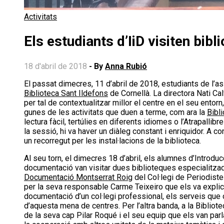
Activitats
Els estudiants d’IiD visiten bib
18 d'abril de 2018
- By
Anna Rubió
El passat dimecres, 11 d’abril de 2018, estudiants de l’ass
Biblioteca Sant Ildefons
de Cornellà. La directora Nati Ca
per tal de contextualitzar millor el centre en el seu entorn
gunes de les activitats que duen a terme, com ara la
Bibl
lectura fàcil, tertúlies en diferents idiomes o l’Atrapallibre
la sessió, hi va haver un diàleg constant i enriquidor. A co
un recorregut per les instal·lacions de la biblioteca.
Al seu torn, el dimecres 18 d’abril, els alumnes d’Introdu
documentació van visitar dues biblioteques especialitza
Documentació Montserrat Roig
del Col·legi de Periodist
per la seva responsable Carme Teixeiro que els va explica
documentació d’un col·legi professional, els serveis que of
d’aquesta mena de centres. Per l’altra banda, a la Biblio
de la seva cap Pilar Roqué i el seu equip que els van parl