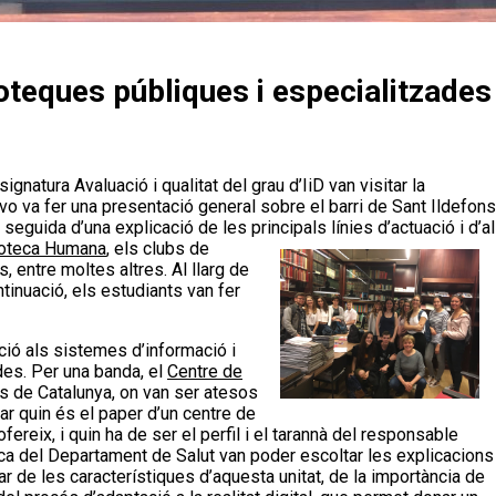
lioteques públiques i especialitzades
ignatura Avaluació i qualitat del grau d’IiD van visitar la
lvo va fer una presentació general sobre el barri de Sant Ildefons
, seguida d’una explicació de les principals línies d’actuació i d’al
ioteca Humana
, els clubs de
s, entre moltes altres. Al llarg de
ntinuació, els estudiants van fer
cció als sistemes d’informació i
des. Per una banda, el
Centre de
es de Catalunya, on van ser atesos
r quin és el paper d’un centre de
ereix, i quin ha de ser el perfil i el tarannà del responsable
teca del Departament de Salut van poder escoltar les explicacions
ar de les característiques d’aquesta unitat, de la importància de