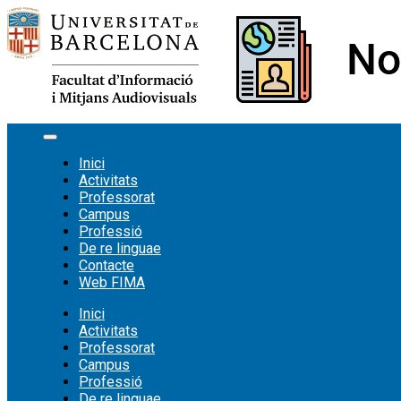
Vés
al
contingut
Inici
Activitats
Professorat
Campus
Professió
De re linguae
Contacte
Web FIMA
Inici
Activitats
Professorat
Campus
Professió
De re linguae