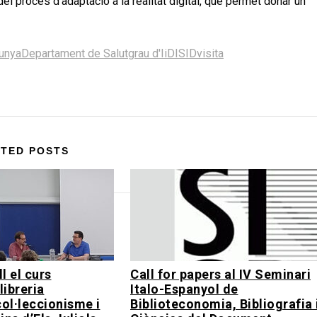
el procés d’adaptació a la realitat digital, que permet donar un
lunya
Departament de Salut
grau d'IiD
ISID
visita
TED POSTS
l el curs
Call for papers al IV Seminari
llibreria
Italo-Espanyol de
col·leccionisme i
Biblioteconomia, Bibliografia 