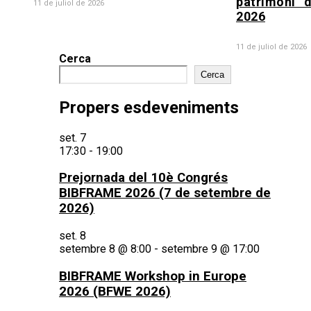
patrimoni” d
11 de juliol de 2026
2026
11 de juliol de 2026
Cerca
Cerca
Propers esdeveniments
set.
7
17:30
-
19:00
Prejornada del 10è Congrés
BIBFRAME 2026 (7 de setembre de
2026)
set.
8
setembre 8 @ 8:00
-
setembre 9 @ 17:00
BIBFRAME Workshop in Europe
2026 (BFWE 2026)