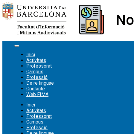
Vés
al
contingut
Inici
Activitats
Professorat
Campus
Professió
De re linguae
Contacte
Web FIMA
Inici
Activitats
Professorat
Campus
Professió
De re linguae