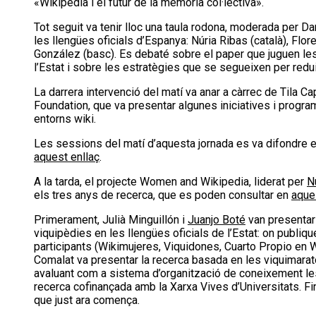
«Wikipedia i el futur de la memòria col·lectiva».
Tot seguit va tenir lloc una taula rodona, moderada per D
les llengües oficials d’Espanya: Núria Ribas (català), Flor
González (basc). Es debaté sobre el paper que juguen le
l’Estat i sobre les estratègies que se segueixen per redu
La darrera intervenció del matí va anar a càrrec de Tila
Foundation, que va presentar algunes iniciatives i progra
entorns wiki.
Les sessions del matí d’aquesta jornada es va difondre en
aquest enllaç
.
A la tarda, el projecte Women and Wikipedia, liderat per
N
els tres anys de recerca, que es poden consultar en
aque
Primerament, Julià Minguillón i
Juanjo Boté
van presentar
viquipèdies en les llengües oficials de l’Estat: on publiqu
participants (Wikimujeres, Viquidones, Cuarto Propio en 
Comalat va presentar la recerca basada en les viquimarato
avaluant com a sistema d’organització de coneixement les
recerca cofinançada amb la Xarxa Vives d’Universitats. F
que just ara comença.