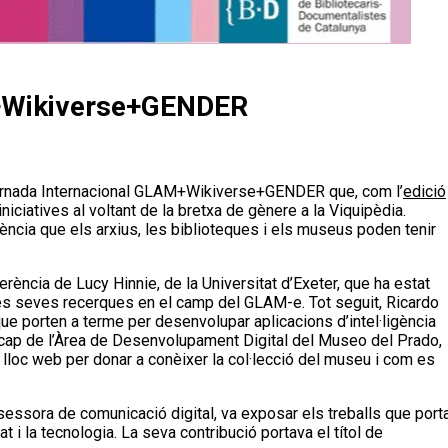
M+Wikiverse+GENDER
II Jornada Internacional GLAM+Wikiverse+GENDER que, com l’
edició
niciatives al voltant de la bretxa de gènere a la Viquipèdia.
idència que els arxius, les biblioteques i els museus poden tenir
rència de Lucy Hinnie, de la Universitat d’Exeter, que ha estat
e les seves recerques en el camp del GLAM-e. Tot seguit, Ricardo
ue porten a terme per desenvolupar aplicacions d’intel·ligència
ri, cap de l’Àrea de Desenvolupament Digital del Museo del Prado,
loc web per donar a conèixer la col·lecció del museu i com es
sessora de comunicació digital, va exposar els treballs que port
at i la tecnologia. La seva contribució portava el títol de