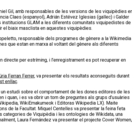
aniel Gil, amb responsables de les versions de les viquipèdies e
encia Claes (espanyol), Adrián Estévez Iglesias (gallec) i Galder
s institucions GLAM a les diferents comunitats viquipedistes de
ir el biaix masclista en aquestes viquipèdies.
 Cappeletto, responsable dels programes de gènere a la Wikimedia
mes que estan en marxa al voltant del gènere als diferents
 directe per estríming, i l’enregistrament es pot recuperar en
úria Ferran Ferrer
, va presentar els resultats aconseguits durant
st enllaç
.
 un estudi sobre el comportament de les dones editores de les
en i quan, i es va obrir un torn de preguntes als grups d’usuàries
Wikipedia, WikiEmakumeok i Editoras Wikipedia LX). Maite
ns de la Facultat. Miquel Centelles va presentar la feina feta
 categories de Viquipèdia i les ontologies de Wikidata, una
inalment, Laura Fernández va presentar el projecte Cover Women,