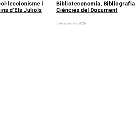
col·leccionisme i
Biblioteconomia, Bibliografia 
ins d’Els Juliols
Ciències del Document
3 de juliol de 2026