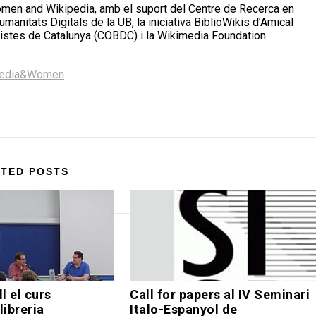
omen and Wikipedia, amb el suport del Centre de Recerca en
manitats Digitals de la UB, la iniciativa BiblioWikis d’Amical
alistes de Catalunya (COBDC) i la Wikimedia Foundation.
pedia&Women
TED POSTS
l el curs
Call for papers al IV Seminari
llibreria
Italo-Espanyol de