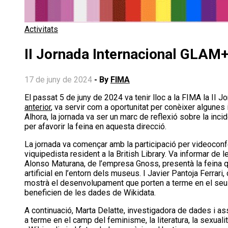
Activitats
II Jornada Internacional GLA
17 de juny de 2024
- By
FIMA
El passat 5 de juny de 2024 va tenir lloc a la FIMA la 
anterior
, va servir com a oportunitat per conèixer algunes i
Alhora, la jornada va ser un marc de reflexió sobre la inc
per afavorir la feina en aquesta direcció.
La jornada va començar amb la participació per videoconfe
viquipedista resident a la British Library. Va informar d
Alonso Maturana, de l’empresa Gnoss, presentà la feina q
artificial en l’entorn dels museus. I Javier Pantoja Ferra
mostrà el desenvolupament que porten a terme en el seu l
beneficien de les dades de Wikidata.
A continuació, Marta Delatte, investigadora de dades i as
a terme en el camp del feminisme, la literatura, la sexualit