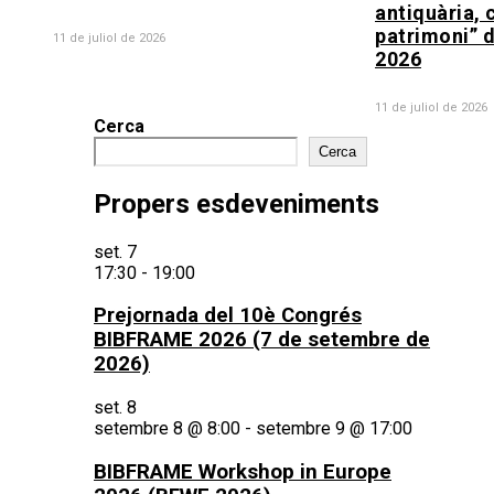
antiquària, 
patrimoni” d
11 de juliol de 2026
2026
11 de juliol de 2026
Cerca
Cerca
Propers esdeveniments
set.
7
17:30
-
19:00
Prejornada del 10è Congrés
BIBFRAME 2026 (7 de setembre de
2026)
set.
8
setembre 8 @ 8:00
-
setembre 9 @ 17:00
BIBFRAME Workshop in Europe