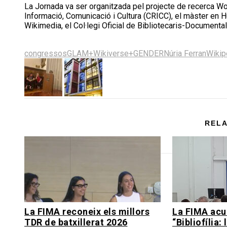
La Jornada va ser organitzada pel projecte de recerca W
Informació, Comunicació i Cultura (CRICC), el màster en Hu
Wikimedia, el Col·legi Oficial de Bibliotecaris-Document
Share
Share
Share
Share
Share
on
on
on
on
on
congressos
GLAM+Wikiverse+GENDER
Núria Ferran
Wiki
X
Facebook
LinkedIn
Email
Bluesky
(Twitter)
RELA
La FIMA reconeix els millors
La FIMA acul
TDR de batxillerat 2026
“Bibliofília: 