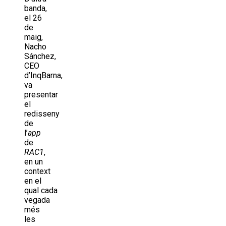
banda,
el 26
de
maig,
Nacho
Sánchez,
CEO
d’InqBarna,
va
presentar
el
redisseny
de
l’
app
de
RAC1
,
en un
context
en el
qual cada
vegada
més
les