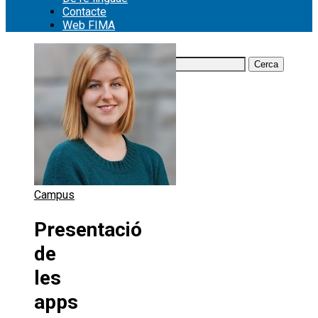
Contacte
Web FIMA
Cerca:
Campus
Presentació
de
les
apps