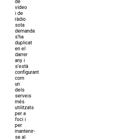
de
vídeo
i de
ràdio
sota
demanda
s’ha
duplicat
en el
darrer
any i
s’està
configurant
com
un
dels
serveis
més
utilitzats
per a
l’oci i
per
mantenir-
se al