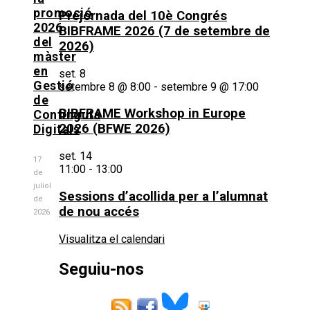
promoció
Prejornada del 10è Congrés
2026
BIBFRAME 2026 (7 de setembre de
del
2026)
màster
en
set.
8
Gestió
setembre 8 @ 8:00
-
setembre 9 @ 17:00
de
BIBFRAME Workshop in Europe
Continguts
2026 (BFWE 2026)
Digitals
set.
14
17
11:00
-
13:00
de
juliol
Sessions d’acollida per a l’alumnat
de
de nou accés
2026
Visualitza el calendari
Seguiu-nos