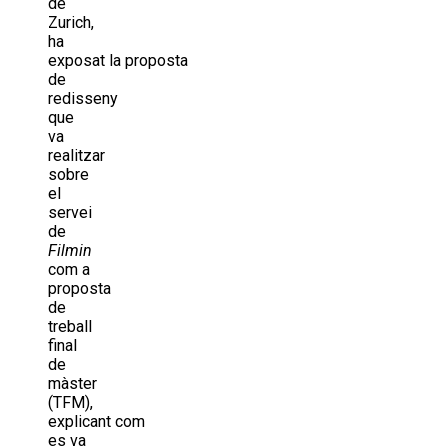
de
Zurich,
ha
exposat la proposta
de
redisseny
que
va
realitzar
sobre
el
servei
de
Filmin
com a
proposta
de
treball
final
de
màster
(TFM),
explicant com
es va