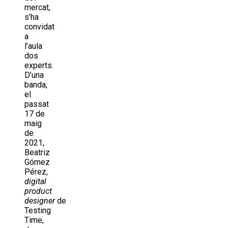
mercat,
s’ha
convidat
a
l’aula
dos
experts.
D’una
banda,
el
passat
17 de
maig
de
2021,
Beatriz
Gómez
Pérez,
digital
product
designer
de
Testing
Time,