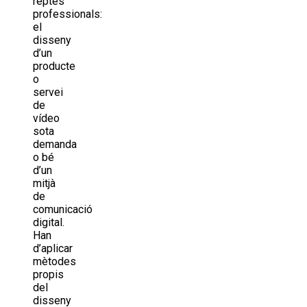
reptes
professionals:
el
disseny
d’un
producte
o
servei
de
vídeo
sota
demanda
o bé
d’un
mitjà
de
comunicació
digital.
Han
d’aplicar
mètodes
propis
del
disseny