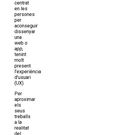
centrat
en les
persones
per
aconseguir
dissenyar
una
web o
app,
tenint
molt
present
l’experiència
d’usuari
(UX).
Per
aproximar
els
seus
treballs
a la
realitat
del