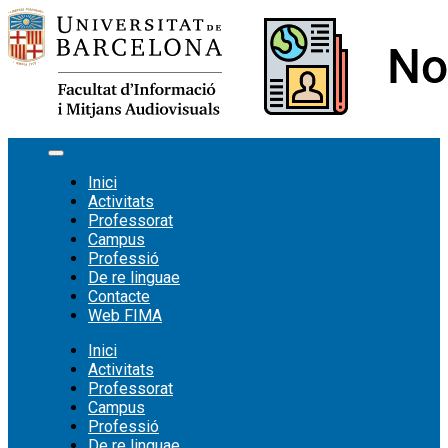
Vés
al
contingut
Inici
Activitats
Professorat
Campus
Professió
De re linguae
Contacte
Web FIMA
Inici
Activitats
Professorat
Campus
Professió
De re linguae