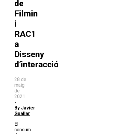
de
Filmin
i
RAC1
a
Disseny
d’interacció
28 de
maig
de
2021
-
By
Javier
Guallar
El
consum