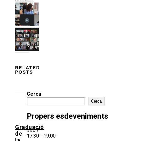
RELATED
POSTS
Cerca
Cerca
Propers esdeveniments
Graduació
set.
7
de
17:30
-
19:00
la