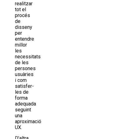
realitzar
tot el
procés
de
disseny
per
entendre
millor
les
necessitats
de les
persones
usuàries
i com
satisfer-
les de
forma
adequada
seguint
una
aproximació
UX.
D’altra