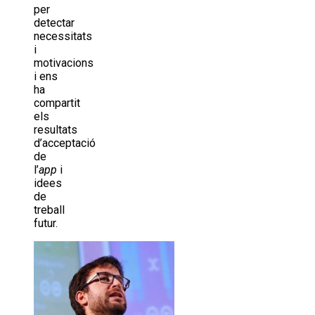
per
detectar
necessitats
i
motivacions
i ens
ha
compartit
els
resultats
d’acceptació
de
l’
app
i
idees
de
treball
futur.