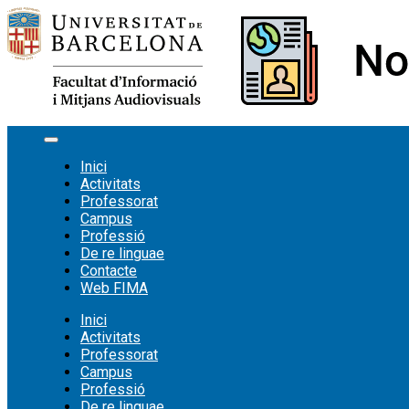
Vés
al
contingut
Inici
Activitats
Professorat
Campus
Professió
De re linguae
Contacte
Web FIMA
Inici
Activitats
Professorat
Campus
Professió
De re linguae