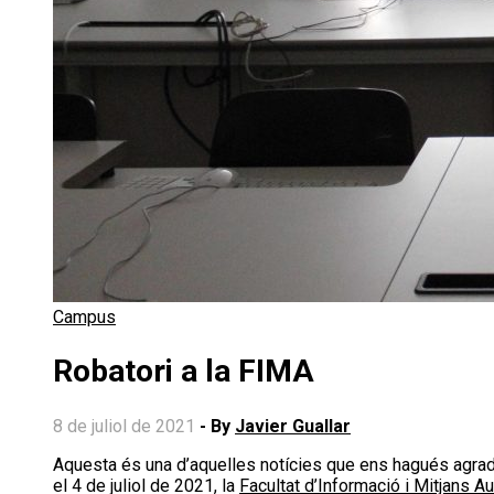
Campus
Robatori a la FIMA
8 de juliol de 2021
- By
Javier Guallar
Aquesta és una d’aquelles notícies que ens hagués agradat de no haver de publicar mai. El passat cap de setmana del 3 i
el 4 de juliol de 2021, la
Facultat d’Informació i Mitjans A