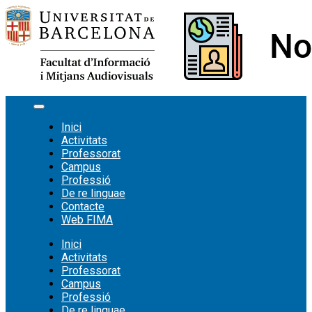
Vés
al
contingut
Inici
Activitats
Professorat
Campus
Professió
De re linguae
Contacte
Web FIMA
Inici
Activitats
Professorat
Campus
Professió
De re linguae