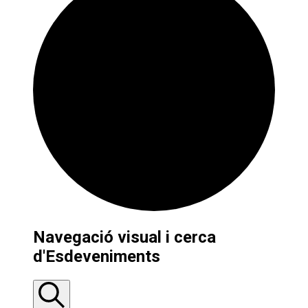
Esdeveniments
Navegació visual i cerca
del
d'Esdeveniments
juny
25,