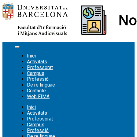
Vés
al
contingut
Inici
Activitats
Professorat
Campus
Professió
De re linguae
Contacte
Web FIMA
Inici
Activitats
Professorat
Campus
Professió
De re linguae