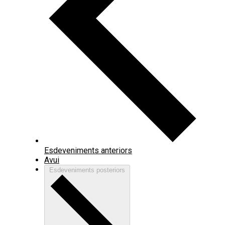
Esdeveniments
anteriors
Avui
Esdeveniments
posteriors