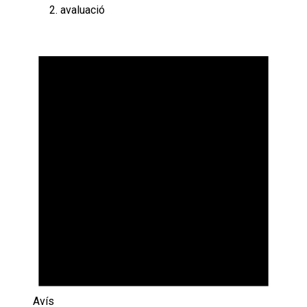
avaluació
Esdeveniments
Avís