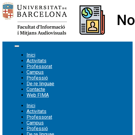
Vés
al
contingut
Inici
Activitats
Professorat
Campus
Professió
De re linguae
Contacte
Web FIMA
Inici
Activitats
Professorat
Campus
Professió
De re linguae