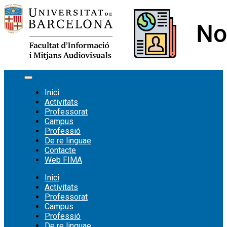
Vés
al
contingut
Inici
Activitats
Professorat
Campus
Professió
De re linguae
Contacte
Web FIMA
Inici
Activitats
Professorat
Campus
Professió
De re linguae