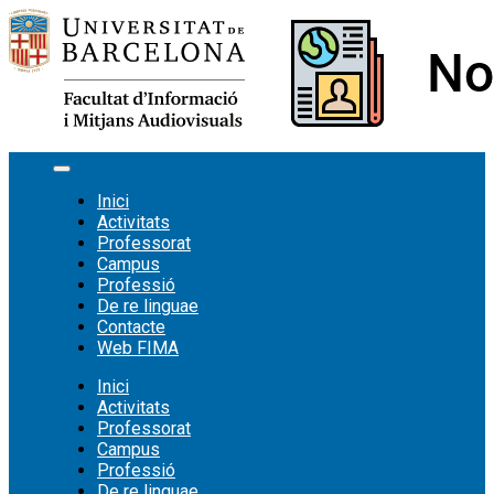
Vés
al
contingut
Inici
Activitats
Professorat
Campus
Professió
De re linguae
Contacte
Web FIMA
Inici
Activitats
Professorat
Campus
Professió
De re linguae