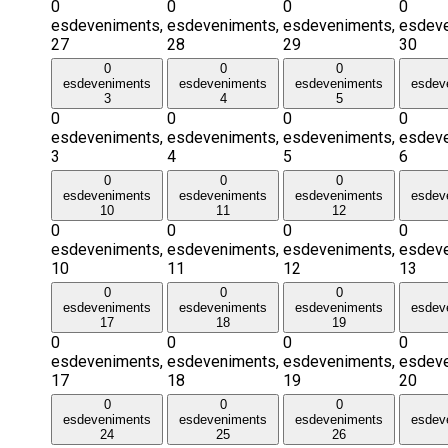
0
0
0
0
esdeveniments,
esdeveniments,
esdeveniments,
esdeve
27
28
29
30
0
0
0
esdeveniments
esdeveniments
esdeveniments
esdev
3
4
5
0
0
0
0
esdeveniments,
esdeveniments,
esdeveniments,
esdeve
3
4
5
6
0
0
0
esdeveniments
esdeveniments
esdeveniments
esdev
10
11
12
0
0
0
0
esdeveniments,
esdeveniments,
esdeveniments,
esdeve
10
11
12
13
0
0
0
esdeveniments
esdeveniments
esdeveniments
esdev
17
18
19
0
0
0
0
esdeveniments,
esdeveniments,
esdeveniments,
esdeve
17
18
19
20
0
0
0
esdeveniments
esdeveniments
esdeveniments
esdev
24
25
26