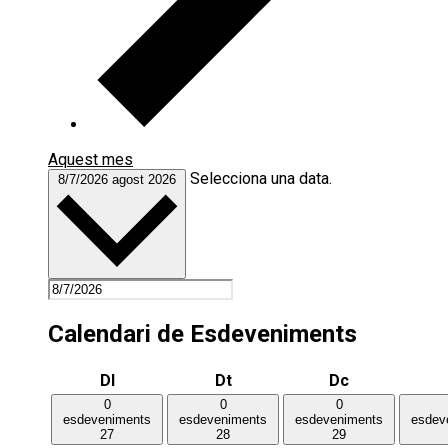
Aquest mes
Selecciona una data.
8/7/2026
agost 2026
Calendari de Esdeveniments
Dilluns
Dimarts
Dimecres
Dl
Dt
Dc
0
0
0
esdeveniments
esdeveniments
esdeveniments
esdev
27
28
29