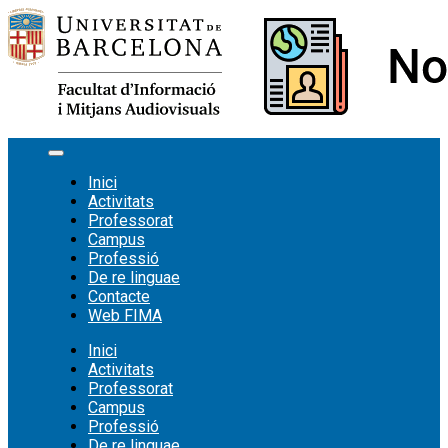
Vés
al
contingut
Inici
Activitats
Professorat
Campus
Professió
De re linguae
Contacte
Web FIMA
Inici
Activitats
Professorat
Campus
Professió
De re linguae