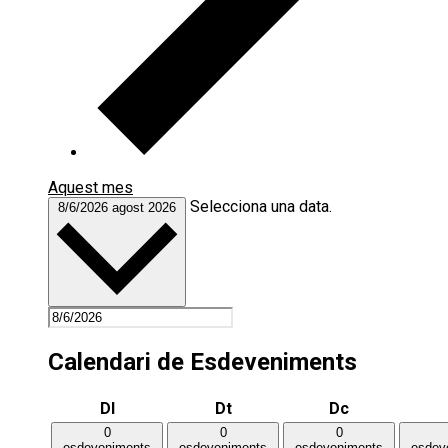
Aquest mes
Selecciona una data.
8/6/2026
agost 2026
Calendari de Esdeveniments
Dilluns
Dimarts
Dimecres
Dl
Dt
Dc
0
0
0
esdeveniments
esdeveniments
esdeveniments
esdev