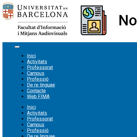
Vés
al
contingut
Inici
Activitats
Professorat
Campus
Professió
De re linguae
Contacte
Web FIMA
Inici
Activitats
Professorat
Campus
Professió
De re linguae