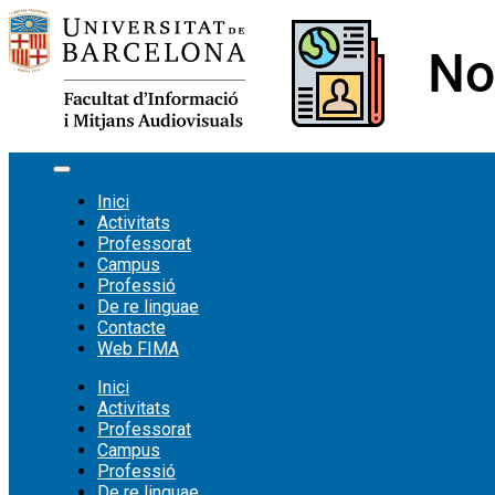
Vés
al
contingut
Inici
Activitats
Professorat
Campus
Professió
De re linguae
Contacte
Web FIMA
Inici
Activitats
Professorat
Campus
Professió
De re linguae