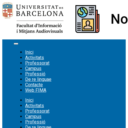
Vés
al
contingut
Inici
Activitats
Professorat
Campus
Professió
De re linguae
Contacte
Web FIMA
Inici
Activitats
Professorat
Campus
Professió
De re linguae