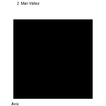
Mari Vállez
Esdeveniments
Avís