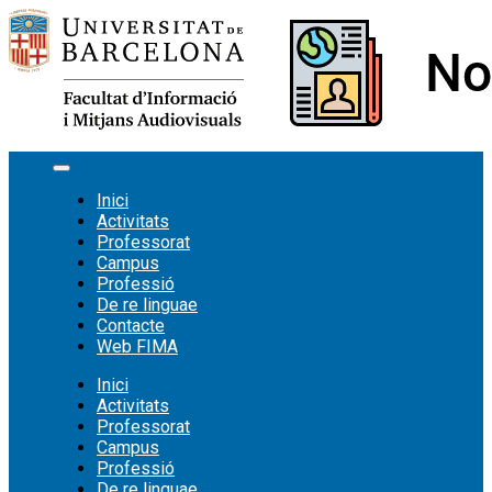
Vés
al
contingut
Inici
Activitats
Professorat
Campus
Professió
De re linguae
Contacte
Web FIMA
Inici
Activitats
Professorat
Campus
Professió
De re linguae