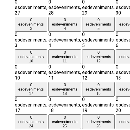
0
0
0
0
esdeveniments,
esdeveniments,
esdeveniments,
esdeve
27
28
29
30
0
0
0
esdeveniments
esdeveniments
esdeveniments
esdev
3
4
5
0
0
0
0
esdeveniments,
esdeveniments,
esdeveniments,
esdeve
3
4
5
6
0
0
0
esdeveniments
esdeveniments
esdeveniments
esdev
10
11
12
0
0
0
0
esdeveniments,
esdeveniments,
esdeveniments,
esdeve
10
11
12
13
0
0
0
esdeveniments
esdeveniments
esdeveniments
esdev
17
18
19
0
0
0
0
esdeveniments,
esdeveniments,
esdeveniments,
esdeve
17
18
19
20
0
0
0
esdeveniments
esdeveniments
esdeveniments
esdev
24
25
26