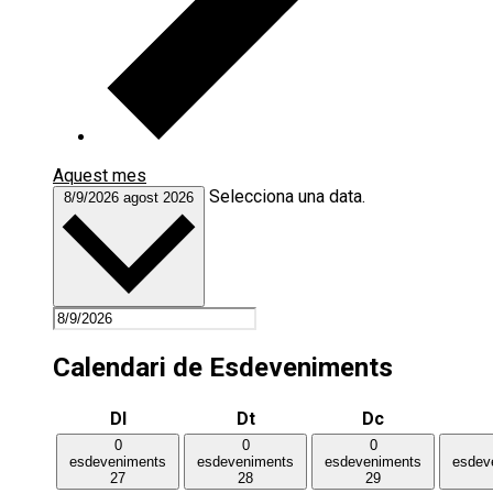
Aquest mes
Selecciona una data.
8/9/2026
agost 2026
Calendari de Esdeveniments
Dilluns
Dimarts
Dimecres
Dl
Dt
Dc
0
0
0
esdeveniments
esdeveniments
esdeveniments
esdev
27
28
29