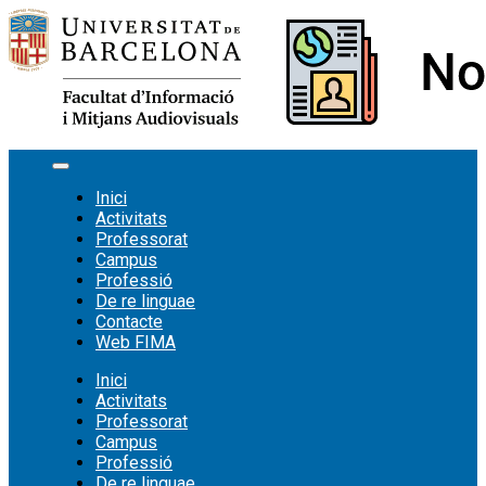
Vés
al
contingut
Inici
Activitats
Professorat
Campus
Professió
De re linguae
Contacte
Web FIMA
Inici
Activitats
Professorat
Campus
Professió
De re linguae