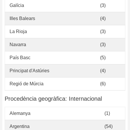
Galícia
(3)
Illes Balears
(4)
La Rioja
(3)
Navarra
(3)
País Basc
(5)
Principat d'Astúries
(4)
Regió de Múrcia
(6)
Procedència geogràfica: Internacional
Alemanya
(1)
Argentina
(54)