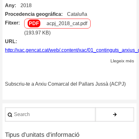
Any
2018
Procedencia geográfica
Cataluña
Fitxer
acpj_2018_cat.pdf
(193.97 KB)
URL
http://xac.gencat.cat/web/.content/xac/01_continguts_arxiu
Llegeix més
so
Po
d’
Subscriu-te a Arxiu Comarcal del Pallars Jussà (ACPJ)
Search
Tipus d'unitats d'informació