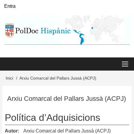
Vés
Entra
User
al
menu
contingut
Main
Inici
Arxiu Comarcal del Pallars Jussà (ACPJ)
Fil
menu
d'Ariadna
Arxiu Comarcal del Pallars Jussà (ACPJ)
Política d’Adquisicions
Autor
Arxiu Comarcal del Pallars Jussà (ACPJ)