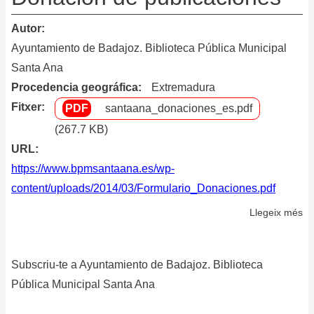
Autor
Ayuntamiento de Badajoz. Biblioteca Pública Municipal
Santa Ana
Procedencia geográfica
Extremadura
Fitxer
santaana_donaciones_es.pdf
(267.7 KB)
URL
https://www.bpmsantaana.es/wp-
content/uploads/2014/03/Formulario_Donaciones.pdf
Llegeix més
so
Do
de
Subscriu-te a Ayuntamiento de Badajoz. Biblioteca
pu
Pública Municipal Santa Ana