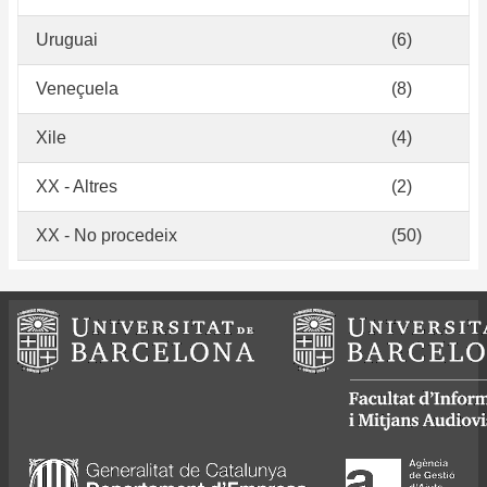
Uruguai
(6)
Veneçuela
(8)
Xile
(4)
XX - Altres
(2)
XX - No procedeix
(50)