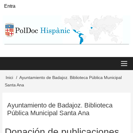
Vés
Entra
User
al
menu
contingut
Main
Inici
Ayuntamiento de Badajoz. Biblioteca Pública Municipal
Fil
Santa Ana
menu
d'Ariadna
Ayuntamiento de Badajoz. Biblioteca
Pública Municipal Santa Ana
Donación de publicaciones