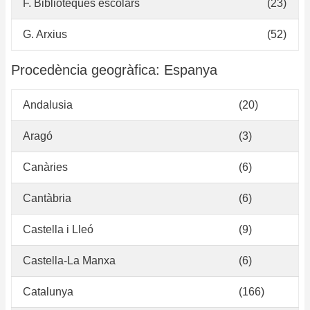
F. Biblioteques escolars
(23)
G. Arxius
(52)
Procedència geogràfica: Espanya
Andalusia
(20)
Aragó
(3)
Canàries
(6)
Cantàbria
(6)
Castella i Lleó
(9)
Castella-La Manxa
(6)
Catalunya
(166)