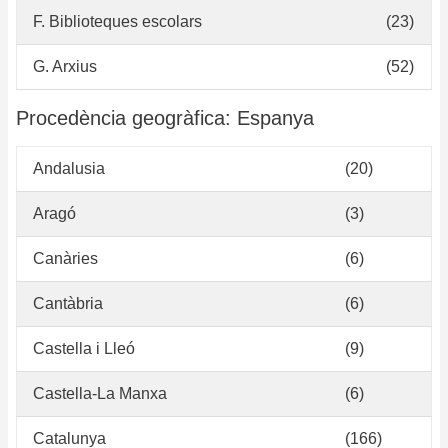
Ca
F. Biblioteques escolars
(23)
G. Arxius
(52)
Procedència geogràfica: Espanya
Andalusia
(20)
Aragó
(3)
Canàries
(6)
Cantàbria
(6)
Castella i Lleó
(9)
Castella-La Manxa
(6)
Catalunya
(166)