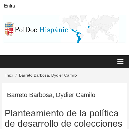
Vés
Entra
User
al
menu
contingut
Main
Inici
Barreto Barbosa, Dydier Camilo
Fil
menu
d'Ariadna
Barreto Barbosa, Dydier Camilo
Planteamiento de la política
de desarrollo de colecciones