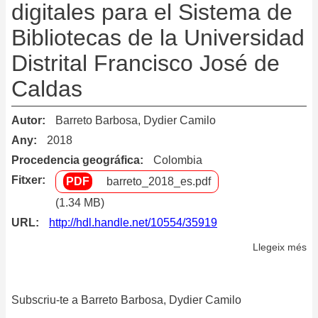
digitales para el Sistema de
Bibliotecas de la Universidad
Distrital Francisco José de
Caldas
Autor
Barreto Barbosa, Dydier Camilo
Any
2018
Procedencia geográfica
Colombia
Fitxer
barreto_2018_es.pdf
(1.34 MB)
URL
http://hdl.handle.net/10554/35919
Llegeix més
so
Pl
de
Subscriu-te a Barreto Barbosa, Dydier Camilo
la
po