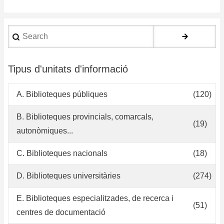
de
de
Search
de
co
di
Tipus d'unitats d'informació
pa
el
A. Biblioteques públiques
(120)
Si
de
B. Biblioteques provincials, comarcals,
(19)
Bi
autonòmiques...
de
la
C. Biblioteques nacionals
(18)
Un
Dis
D. Biblioteques universitàries
(274)
Fr
E. Biblioteques especialitzades, de recerca i
Jo
(51)
centres de documentació
de