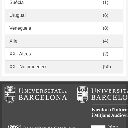
Suècia
(1)
Uruguai
(6)
Veneçuela
(8)
Xile
(4)
XX - Altres
(2)
XX - No procedeix
(50)