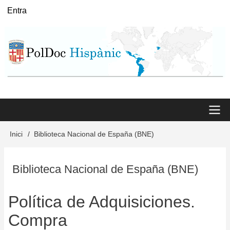
Vés
Entra
User
al
menu
contingut
Main
Inici
Biblioteca Nacional de España (BNE)
Fil
menu
d'Ariadna
Biblioteca Nacional de España (BNE)
Política de Adquisiciones.
Compra