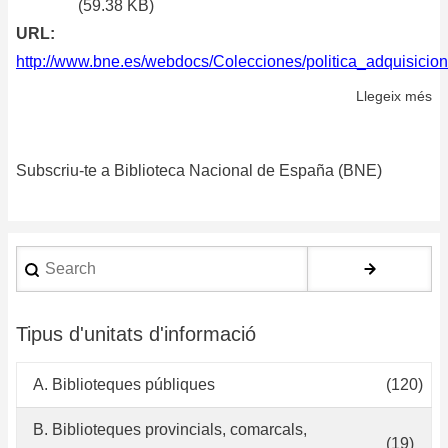
(59.38 KB)
URL
http://www.bne.es/webdocs/Colecciones/politica_adquisicion
Llegeix més
so
Po
de
Subscriu-te a Biblioteca Nacional de España (BNE)
ad
Search
Tipus d'unitats d'informació
A. Biblioteques públiques
(120)
B. Biblioteques provincials, comarcals,
(19)