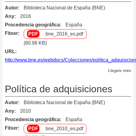
Autor
Biblioteca Nacional de España (BNE)
Any
2016
Procedencia geográfica
España
Fitxer
bne_2016_es.pdf
(80.98 KB)
URL
http://www.bne.es/webdocs/Colecciones/politica_adquisicion
Llegeix més
so
Po
de
Política de adquisiciones
Ad
C
Autor
Biblioteca Nacional de España (BNE)
Any
2010
Procedencia geográfica
España
Fitxer
bne_2010_es.pdf