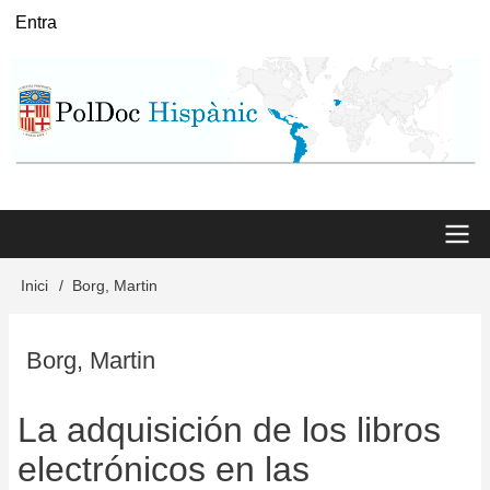
Vés
Entra
User
al
menu
contingut
Main
Inici
Borg, Martin
Fil
menu
d'Ariadna
Borg, Martin
La adquisición de los libros
electrónicos en las