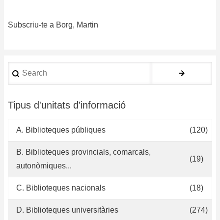
La
ad
Subscriu-te a Borg, Martin
de
lo
li
el
Search
en
la
bi
Tipus d'unitats d'informació
de
lo
A. Biblioteques públiques
(120)
ce
de
B. Biblioteques provincials, comarcals,
(19)
en
autonòmiques...
su
de
C. Biblioteques nacionals
(18)
Su
D. Biblioteques universitàries
(274)