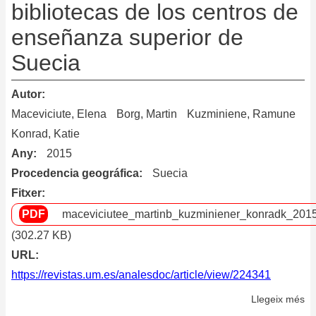
bibliotecas de los centros de
enseñanza superior de
Suecia
Autor
Maceviciute, Elena
Borg, Martin
Kuzminiene, Ramune
Konrad, Katie
Any
2015
Procedencia geográfica
Suecia
Fitxer
maceviciutee_martinb_kuzminiener_konradk_2015
(302.27 KB)
URL
https://revistas.um.es/analesdoc/article/view/224341
Llegeix més
so