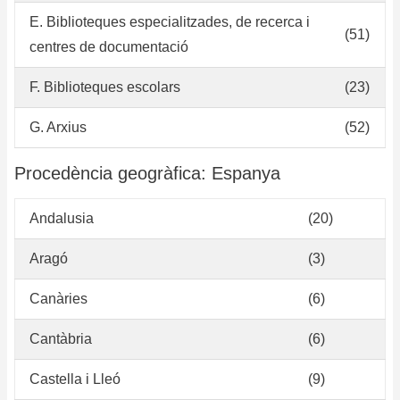
E. Biblioteques especialitzades, de recerca i
(51)
centres de documentació
F. Biblioteques escolars
(23)
G. Arxius
(52)
Procedència geogràfica: Espanya
Andalusia
(20)
Aragó
(3)
Canàries
(6)
Cantàbria
(6)
Castella i Lleó
(9)