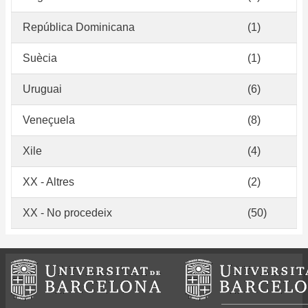
República Dominicana
(1)
Suècia
(1)
Uruguai
(6)
Veneçuela
(8)
Xile
(4)
XX - Altres
(2)
XX - No procedeix
(50)