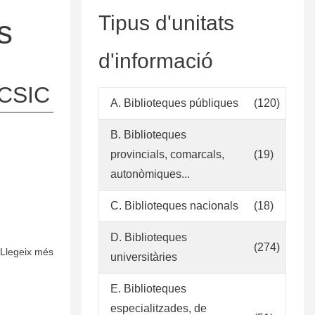
Tipus d'unitats
s
d'informació
 CSIC
A. Biblioteques públiques
(120)
B. Biblioteques
provincials, comarcals,
(19)
autonòmiques...
C. Biblioteques nacionals
(18)
D. Biblioteques
(274)
Llegeix més
sobre
universitàries
Política
de
E. Biblioteques
aceptación
especialitzades, de