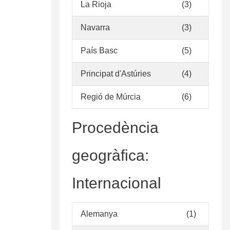
La Rioja
(3)
Navarra
(3)
País Basc
(5)
Principat d'Astúries
(4)
Regió de Múrcia
(6)
Procedència
geogràfica:
Internacional
Alemanya
(1)