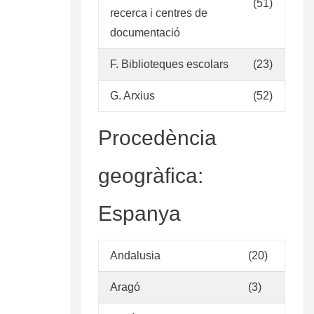
(51)
de
recerca i centres de
donaciones
documentació
en
las
F. Biblioteques escolars
(23)
bibliotecas
del
G. Arxius
(52)
CSIC
Procedència
geogràfica:
Espanya
Andalusia
(20)
Aragó
(3)