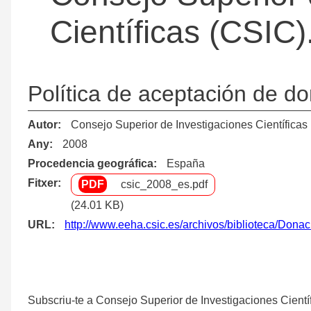
Científicas (CSIC)
Política de aceptación de do
Autor
Consejo Superior de Investigaciones Científicas 
Any
2008
Procedencia geográfica
España
Fitxer
csic_2008_es.pdf
(24.01 KB)
URL
http://www.eeha.csic.es/archivos/biblioteca/Donac
Subscriu-te a Consejo Superior de Investigaciones Científ