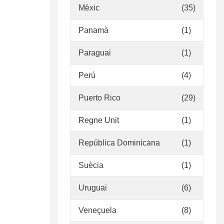
Mèxic
(35)
Panamà
(1)
Paraguai
(1)
Perú
(4)
Puerto Rico
(29)
Regne Unit
(1)
República Dominicana
(1)
Suècia
(1)
Uruguai
(6)
Veneçuela
(8)