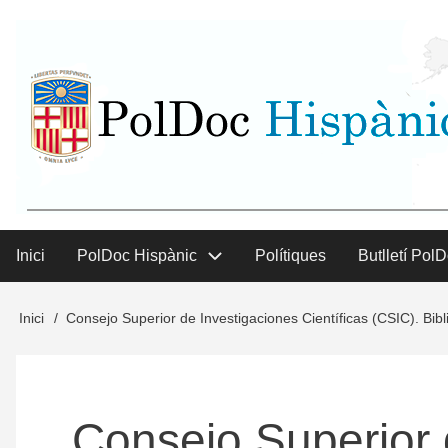
Vés
User
al
contingut
menu
Inici
PolDoc Hispànic
Polítiques
Butlletí Pol
Main
menu
Inici
Consejo Superior de Investigaciones Científicas (CSIC). Bibl
Fil
d'Ariadna
Consejo Superior 