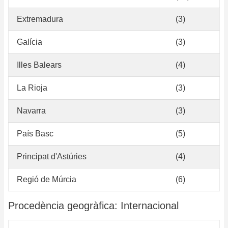
Extremadura
(3)
Galícia
(3)
Illes Balears
(4)
La Rioja
(3)
Navarra
(3)
País Basc
(5)
Principat d'Astúries
(4)
Regió de Múrcia
(6)
Procedència geogràfica: Internacional