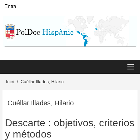
Vés
Entra
User
al
menu
contingut
Main
Inici
Cuéllar Illades, Hilario
Fil
menu
d'Ariadna
Cuéllar Illades, Hilario
Descarte : objetivos, criterios
y métodos