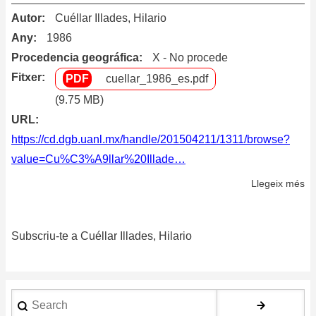
Autor
Cuéllar Illades, Hilario
Any
1986
Procedencia geográfica
X - No procede
Fitxer
cuellar_1986_es.pdf
(9.75 MB)
URL
https://cd.dgb.uanl.mx/handle/201504211/1311/browse?
value=Cu%C3%A9llar%20Illade…
Llegeix més
so
De
:
Subscriu-te a Cuéllar Illades, Hilario
ob
cr
y
mé
Search