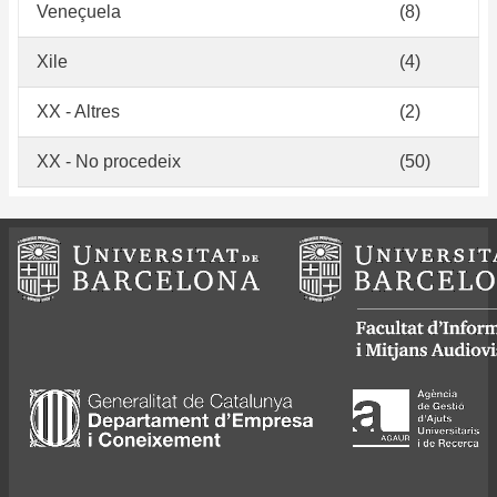
Veneçuela
(8)
Xile
(4)
XX - Altres
(2)
XX - No procedeix
(50)