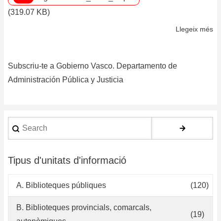
(319.07 KB)
Llegeix més
so
Po
de
Subscriu-te a Gobierno Vasco. Departamento de
ge
de
Administración Pública y Justicia
do
el
de
Search
se
pú
de
Tipus d'unitats d'informació
la
C
A. Biblioteques públiques
(120)
A
de
B. Biblioteques provincials, comarcals,
(19)
Eu