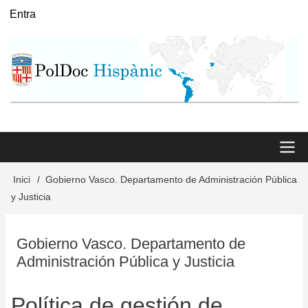
Vés
Entra
User
al
menu
contingut
Main
Inici
Gobierno Vasco. Departamento de Administración Pública
Fil
y Justicia
menu
d'Ariadna
Gobierno Vasco. Departamento de
Administración Pública y Justicia
Política de gestión de