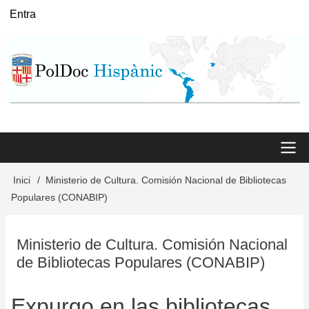
Vés
Entra
User
al
menu
contingut
Main
Inici
Ministerio de Cultura. Comisión Nacional de Bibliotecas
Fil
Populares (CONABIP)
menu
d'Ariadna
Ministerio de Cultura. Comisión Nacional
de Bibliotecas Populares (CONABIP)
Expurgo en las bibliotecas