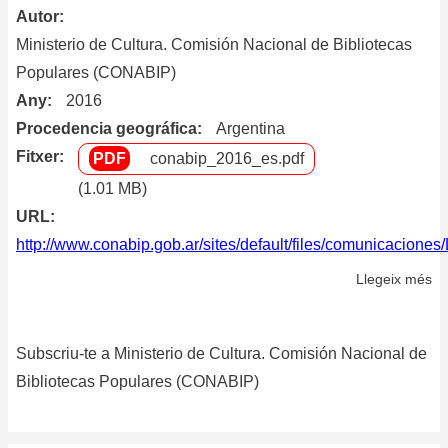
Autor
Ac
Ministerio de Cultura. Comisión Nacional de Bibliotecas
cr
Populares (CONABIP)
pa
Any
2016
el
de
Procedencia geográfica
Argentina
de
Fitxer
conabip_2016_es.pdf
ma
(1.01 MB)
URL
http://www.conabip.gob.ar/sites/default/files/comunicacio
Llegeix més
so
El
ex
Subscriu-te a Ministerio de Cultura. Comisión Nacional de
en
la
Bibliotecas Populares (CONABIP)
co
de