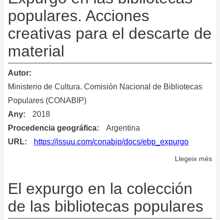
populares. Acciones
creativas para el descarte de
material
Autor
Ministerio de Cultura. Comisión Nacional de Bibliotecas
Populares (CONABIP)
Any
2018
Procedencia geográfica
Argentina
URL
https://issuu.com/conabip/docs/ebp_expurgo
Llegeix més
so
Ex
en
El expurgo en la colección
la
de las bibliotecas populares
bi
po