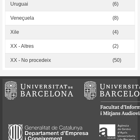
Uruguai
(6)
Veneçuela
(8)
Xile
(4)
XX - Altres
(2)
XX - No procedeix
(50)