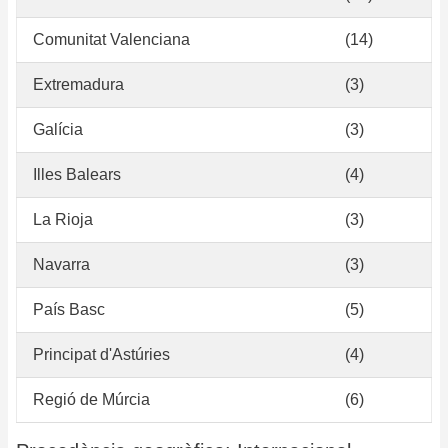
Comunitat Valenciana
(14)
Extremadura
(3)
Galícia
(3)
Illes Balears
(4)
La Rioja
(3)
Navarra
(3)
País Basc
(5)
Principat d'Astúries
(4)
Regió de Múrcia
(6)