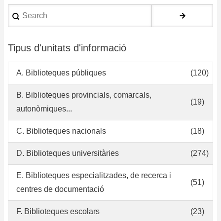
la
Search
bi
po
Tipus d'unitats d'informació
A. Biblioteques públiques
(120)
B. Biblioteques provincials, comarcals,
(19)
autonòmiques...
C. Biblioteques nacionals
(18)
D. Biblioteques universitàries
(274)
E. Biblioteques especialitzades, de recerca i
(51)
centres de documentació
F. Biblioteques escolars
(23)