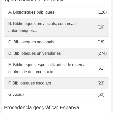
bi
un
A. Biblioteques públiques
(120)
B. Biblioteques provincials, comarcals,
(19)
autonòmiques...
C. Biblioteques nacionals
(18)
D. Biblioteques universitàries
(274)
E. Biblioteques especialitzades, de recerca i
(51)
centres de documentació
F. Biblioteques escolars
(23)
G. Arxius
(52)
Procedència geogràfica: Espanya