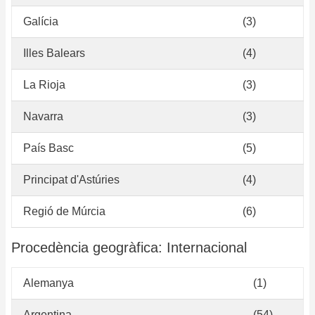
Galícia
(3)
Illes Balears
(4)
La Rioja
(3)
Navarra
(3)
País Basc
(5)
Principat d'Astúries
(4)
Regió de Múrcia
(6)
Procedència geogràfica: Internacional
Alemanya
(1)
Argentina
(54)