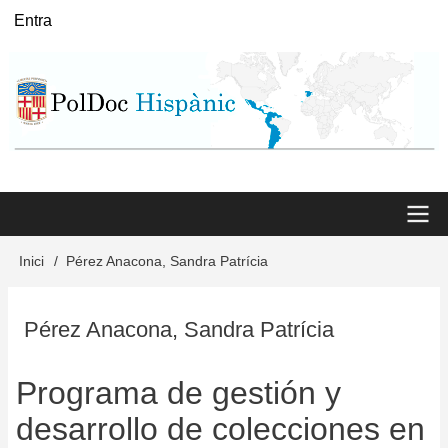
Vés
Entra
User
al
menu
contingut
Main
Inici
Pérez Anacona, Sandra Patrícia
Fil
menu
d'Ariadna
Pérez Anacona, Sandra Patrícia
Programa de gestión y
desarrollo de colecciones en