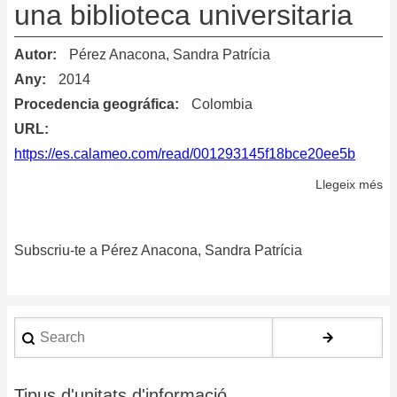
una biblioteca universitaria
Autor
Pérez Anacona, Sandra Patrícia
Any
2014
Procedencia geográfica
Colombia
URL
https://es.calameo.com/read/001293145f18bce20ee5b
Llegeix més
so
Pr
de
Subscriu-te a Pérez Anacona, Sandra Patrícia
ge
y
de
de
Search
co
en
un
Tipus d'unitats d'informació