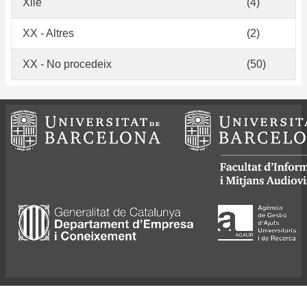
Xile
(4)
XX - Altres
(2)
XX - No procedeix
(50)