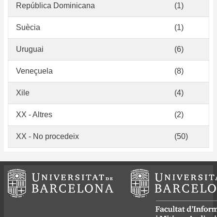
República Dominicana
(1)
Suècia
(1)
Uruguai
(6)
Veneçuela
(8)
Xile
(4)
XX - Altres
(2)
XX - No procedeix
(50)