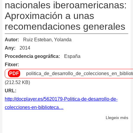
nacionales iberoamericanas:
Aproximación a unas
recomendaciones generales
Autor
Ruiz Esteban, Yolanda
Any
2014
Procedencia geográfica
España
Fitxer
politica_de_desarrollo_de_colecciones_en_bibli
(212.52 KB)
URL
http://docplayer.es/5620179-Politica-de-desarrollo-de-
colecciones-en-biblioteca…
Llegeix més
so
Po
de