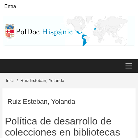
Vés
Entra
User
al
menu
contingut
Main
Inici
Ruiz Esteban, Yolanda
Fil
menu
d'Ariadna
Ruiz Esteban, Yolanda
Política de desarrollo de
colecciones en bibliotecas