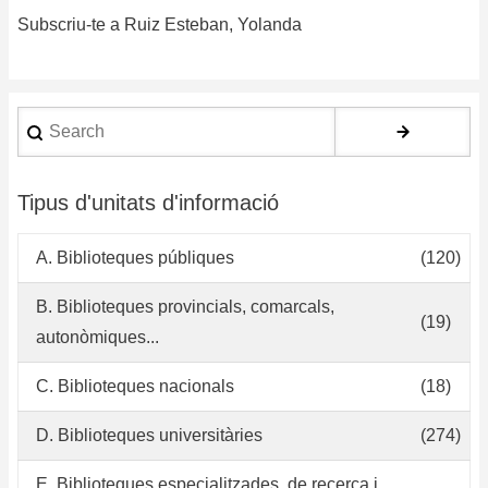
Subscriu-te a Ruiz Esteban, Yolanda
de
de
co
en
Search
bi
na
ib
Tipus d'unitats d'informació
Ap
a
A. Biblioteques públiques
(120)
un
re
B. Biblioteques provincials, comarcals,
(19)
ge
autonòmiques...
C. Biblioteques nacionals
(18)
D. Biblioteques universitàries
(274)
E. Biblioteques especialitzades, de recerca i