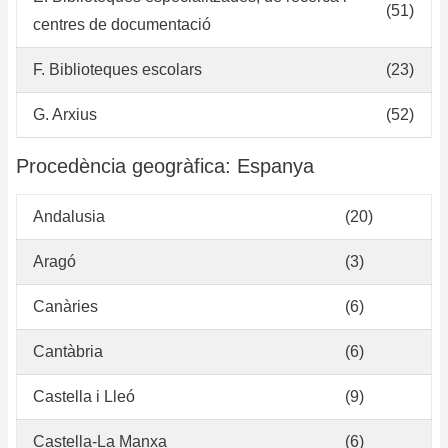
(51)
centres de documentació
F. Biblioteques escolars
(23)
G. Arxius
(52)
Procedència geogràfica: Espanya
Andalusia
(20)
Aragó
(3)
Canàries
(6)
Cantàbria
(6)
Castella i Lleó
(9)
Castella-La Manxa
(6)