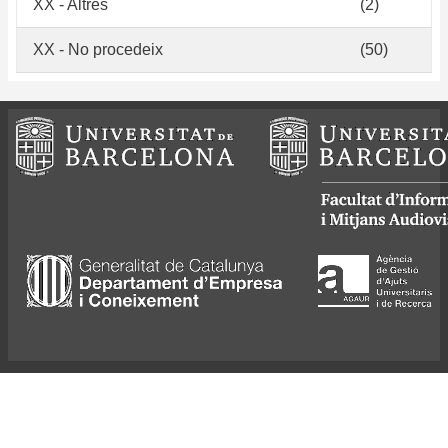
XX - Altres
(2)
XX - No procedeix
(50)