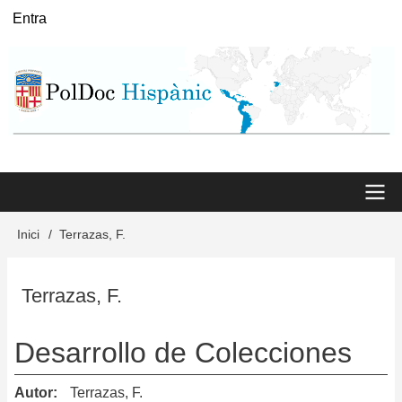
Vés
Entra
User
al
menu
contingut
Main
Inici
Terrazas, F.
Fil
menu
d'Ariadna
Terrazas, F.
Desarrollo de Colecciones
Autor
Terrazas, F.