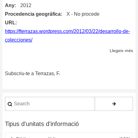
Any
2012
Procedencia geográfica
X - No procede
URL
https://fterrazas.wordpress.com/2012/03/22/desarrollo-de-
colecciones/
Llegeix més
so
De
de
Subscriu-te a Terrazas, F.
Co
Search
Tipus d'unitats d'informació