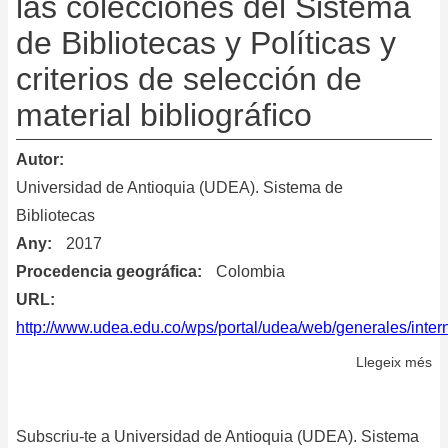
las colecciones del Sistema
de Bibliotecas y Políticas y
criterios de selección de
material bibliográfico
Autor
Universidad de Antioquia (UDEA). Sistema de
Bibliotecas
Any
2017
Procedencia geográfica
Colombia
URL
http://www.udea.edu.co/wps/portal/udea/web/generales/inte
Llegeix més
so
Po
de
Subscriu-te a Universidad de Antioquia (UDEA). Sistema
De