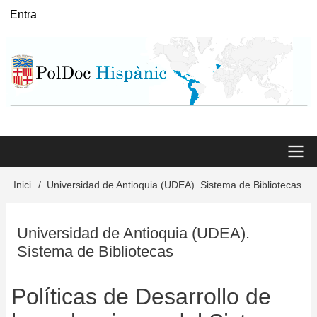
Vés
Entra
User
al
menu
contingut
Main
Inici
Universidad de Antioquia (UDEA). Sistema de Bibliotecas
Fil
menu
d'Ariadna
Universidad de Antioquia (UDEA).
Sistema de Bibliotecas
Políticas de Desarrollo de