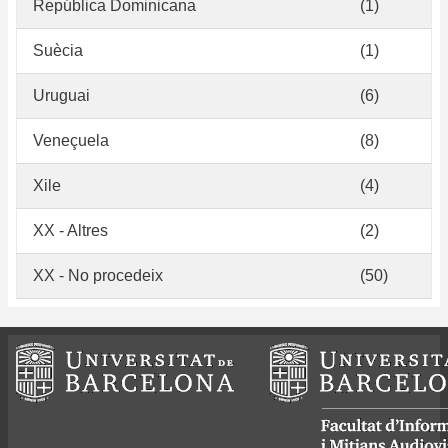
República Dominicana
(1)
Suècia
(1)
Uruguai
(6)
Veneçuela
(8)
Xile
(4)
XX - Altres
(2)
XX - No procedeix
(50)