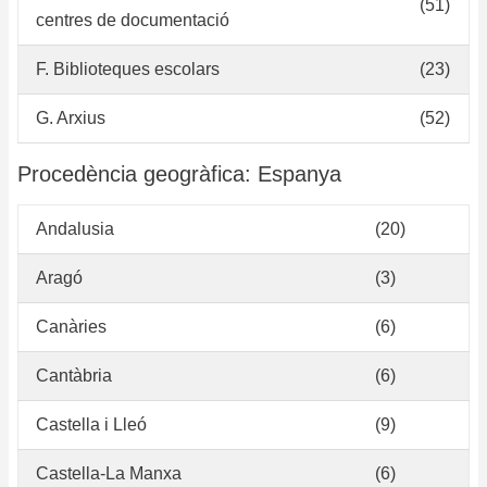
(51)
centres de documentació
F. Biblioteques escolars
(23)
G. Arxius
(52)
Procedència geogràfica: Espanya
Andalusia
(20)
Aragó
(3)
Canàries
(6)
Cantàbria
(6)
Castella i Lleó
(9)
Castella-La Manxa
(6)