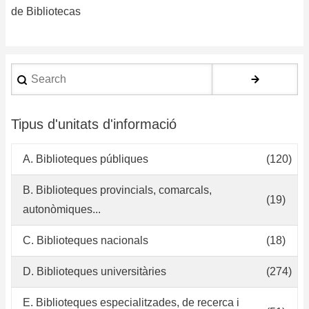
de
de Bibliotecas
la
co
de
Search
Si
de
Bi
Tipus d'unitats d'informació
y
Po
A. Biblioteques públiques
(120)
y
cr
B. Biblioteques provincials, comarcals,
(19)
de
autonòmiques...
se
de
C. Biblioteques nacionals
(18)
ma
bi
D. Biblioteques universitàries
(274)
E. Biblioteques especialitzades, de recerca i