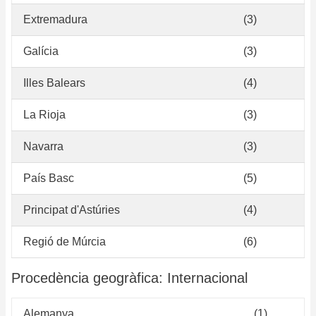
Extremadura
(3)
Galícia
(3)
Illes Balears
(4)
La Rioja
(3)
Navarra
(3)
País Basc
(5)
Principat d'Astúries
(4)
Regió de Múrcia
(6)
Procedència geogràfica: Internacional
Alemanya
(1)