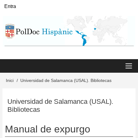
Vés
Entra
User
al
menu
contingut
Main
Inici
Universidad de Salamanca (USAL). Bibliotecas
Fil
menu
d'Ariadna
Universidad de Salamanca (USAL).
Bibliotecas
Manual de expurgo