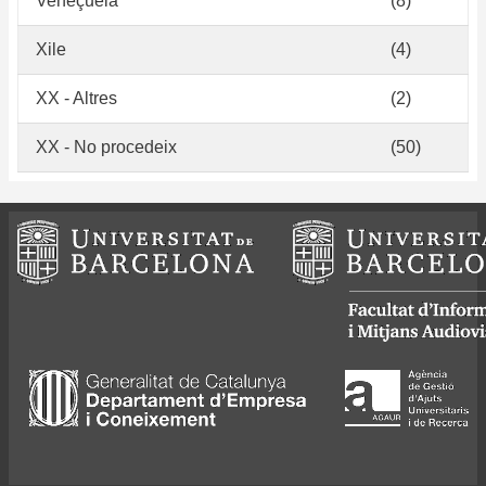
Veneçuela
(8)
Xile
(4)
XX - Altres
(2)
XX - No procedeix
(50)