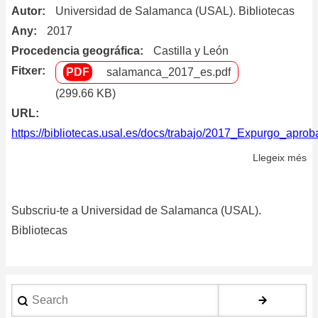
Autor
Universidad de Salamanca (USAL). Bibliotecas
Any
2017
Procedencia geográfica
Castilla y León
Fitxer
salamanca_2017_es.pdf
(299.66 KB)
URL
https://bibliotecas.usal.es/docs/trabajo/2017_Expurgo_a
Llegeix més
so
Ma
de
Subscriu-te a Universidad de Salamanca (USAL).
ex
Bibliotecas
Search