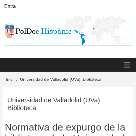
Vés
Entra
User
al
menu
contingut
Main
Inici
Universidad de Valladolid (UVa). Biblioteca
Fil
menu
d'Ariadna
Universidad de Valladolid (UVa).
Biblioteca
Normativa de expurgo de la