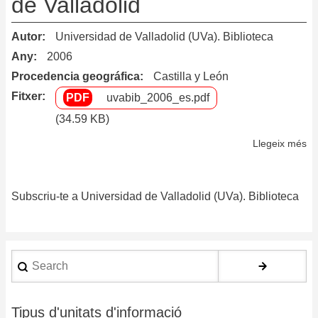
de Valladolid
do
de
Autor
Universidad de Valladolid (UVa). Biblioteca
ma
Any
2006
bi
Procedencia geográfica
Castilla y León
en
Fitxer
uvabib_2006_es.pdf
la
(34.59 KB)
B
Llegeix més
so
No
de
Subscriu-te a Universidad de Valladolid (UVa). Biblioteca
ex
de
la
bi
Search
de
la
Un
Tipus d'unitats d'informació