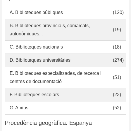
de
Va
A. Biblioteques públiques
(120)
B. Biblioteques provincials, comarcals,
(19)
autonòmiques...
C. Biblioteques nacionals
(18)
D. Biblioteques universitàries
(274)
E. Biblioteques especialitzades, de recerca i
(51)
centres de documentació
F. Biblioteques escolars
(23)
G. Arxius
(52)
Procedència geogràfica: Espanya