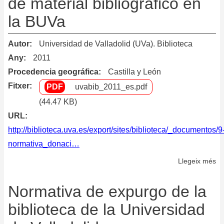
de material bibliográfico en
bi
la BUVa
de
la
Autor
Universidad de Valladolid (UVa). Biblioteca
Un
Any
2011
de
Procedencia geográfica
Castilla y León
Va
Fitxer
uvabib_2011_es.pdf
(44.47 KB)
URL
http://biblioteca.uva.es/export/sites/biblioteca/_documentos/9
normativa_donaci…
Llegeix més
so
No
pa
Normativa de expurgo de la
la
biblioteca de la Universidad
ac
de