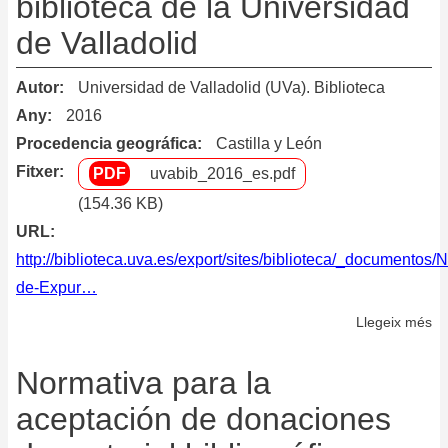
biblioteca de la Universidad
de Valladolid
Autor
Universidad de Valladolid (UVa). Biblioteca
Any
2016
Procedencia geográfica
Castilla y León
Fitxer
uvabib_2016_es.pdf
(154.36 KB)
URL
http://biblioteca.uva.es/export/sites/biblioteca/_documentos/
de-Expur…
Llegeix més
so
No
de
Normativa para la
ex
aceptación de donaciones
de
la